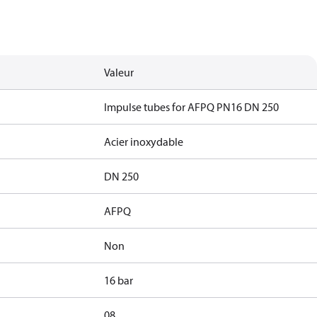
Valeur
Impulse tubes for AFPQ PN16 DN 250
Acier inoxydable
DN 250
AFPQ
Non
16 bar
08