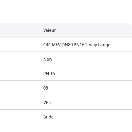
Valeur
C4C MEV DN80 PN16 2-way flange
Non
PN 16
08
VF 2
Bride