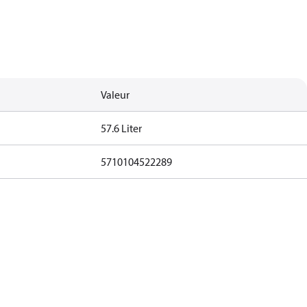
Valeur
57.6 Liter
5710104522289