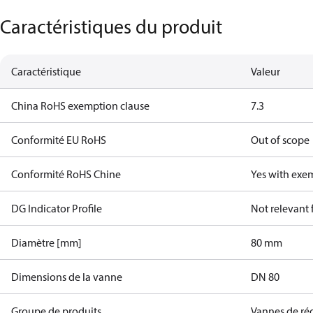
Caractéristiques du produit
Caractéristique
Valeur
China RoHS exemption clause
7.3
Conformité EU RoHS
Out of scope
Conformité RoHS Chine
Yes with exe
DG Indicator Profile
Not relevant
Diamètre [mm]
80 mm
Dimensions de la vanne
DN 80
Groupe de produits
Vannes de ré