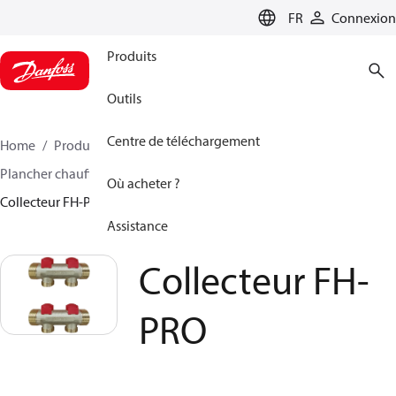
LANGUAGE
FR
Connexion
Produits
Outils
Centre de téléchargement
Home
Produits
Climate Solutions - chauffage
Plancher chauffant hydraulique
Collecteurs
Où acheter ?
Collecteur FH-PRO
Assistance
Collecteur FH-
PRO