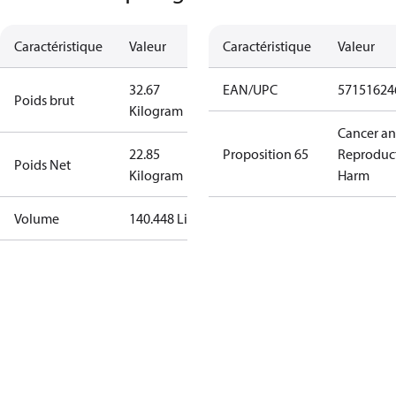
Caractéristique
Valeur
Caractéristique
Valeur
32.67
EAN/UPC
57151624
Poids brut
Kilogram
Cancer a
22.85
Proposition 65
Reproduc
Poids Net
Kilogram
Harm
Volume
140.448 Liter