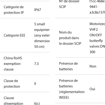
Nº de dossier
f1cc-468e
SCIP
9441-
Catégorie de
IP67
a3c8a137
protection IP
Motorize
5 small
VHF2
equipment
Nom du
ON/OFF
Catégorie EEE
(any external
produit dans
butterfly
dimension <
le dossier SCIP
valves DN
50 cm)
300
China RoHS
Présence de
exemption
7.3
Non
batteries
clause
Présence de
Classe de
II
batteries
protection
Oui
(réglementation
WEEE)
Clause
d’exemption
6(c)