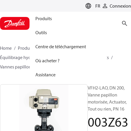
LANGUAGE
FR
Connexion
Produits
Outils
Centre de téléchargement
Home
Produits
Climate Solutions - chauffage
Équilibrage hydraulique et régulation
Other products
Où acheter ?
Vannes papillon
VFH2
003Z6382
Assistance
VFH2-LAO, DN 200,
Vanne papillon
motorisée, Actuator,
Tout ou rien, PN 16
003Z63