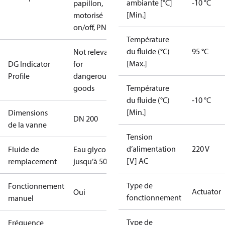
ambiante [°C]
-10 °C
papillon,
[Min.]
motorisé
on/off, PN16
Température
du fluide (°C)
95 °C
Not relevant
[Max.]
DG Indicator
for
Profile
dangerous
goods
Température
du fluide (°C)
-10 °C
[Min.]
Dimensions
DN 200
de la vanne
Tension
d’alimentation
220 V
Fluide de
Eau glycolée
[V] AC
remplacement
jusqu’à 50%
Type de
Fonctionnement
Actuator
Oui
fonctionnement
manuel
Type de
Fréquence