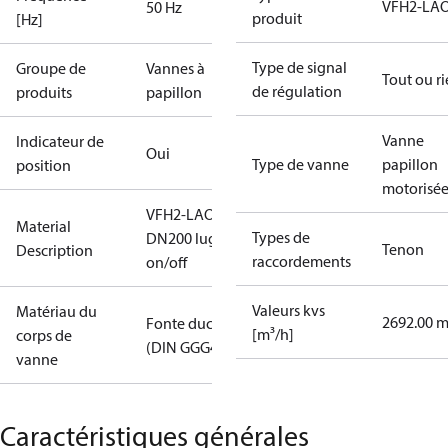
VFH2-LA
50 Hz
produit
[Hz]
Type de signal
Groupe de
Vannes à
Tout ou r
de régulation
produits
papillon
Vanne
Indicateur de
Oui
Type de vanne
papillon
position
motorisé
VFH2-LAO
Material
Types de
DN200 lug
Tenon
Description
raccordements
on/off
Valeurs kvs
Matériau du
2692.00 m
Fonte ductile
[m³/h]
corps de
(DIN GGG40)
vanne
Caractéristiques générales