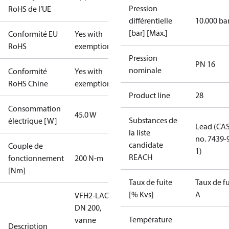
Pression
RoHS de l’UE
différentielle
10.000 ba
[bar] [Max.]
Conformité EU
Yes with
RoHS
exemptions
Pression
PN 16
nominale
Conformité
Yes with
RoHS Chine
exemptions
Product line
28
Consommation
45.0 W
Substances de
électrique [W]
Lead (CA
la liste
no. 7439-
candidate
Couple de
1)
REACH
fonctionnement
200 N-m
[Nm]
Taux de fuite
Taux de fu
[% Kvs]
A
VFH2‑LAO
DN 200,
Température
vanne
Description