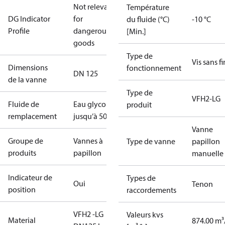
Not relevant
Température
DG Indicator
for
du fluide (°C)
-10 °C
Profile
dangerous
[Min.]
goods
Type de
Vis sans fi
Dimensions
fonctionnement
DN 125
de la vanne
Type de
VFH2-LG
Fluide de
Eau glycolée
produit
remplacement
jusqu’à 50%
Vanne
Groupe de
Vannes à
Type de vanne
papillon
produits
papillon
manuelle
Indicateur de
Types de
Oui
Tenon
position
raccordements
VFH2 -LG
Valeurs kvs
Material
874.00 m³