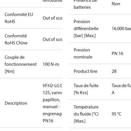
refroidissement
Présence de
Non
batteries
Conformité EU
Out of scope
RoHS
Pression
différentielle
16.000 ba
[bar] [Max.]
Conformité
Out of scope
RoHS Chine
Pression
PN 16
nominale
Couple de
fonctionnement
100 N-m
[Nm]
Product line
28
VFH2‑LG DN
Taux de fuite
Taux de fu
125, vanne
[% Kvs]
A
papillon,
Description
manuel -
Température
engrenage,
du fluide (°C)
95 °C
PN16
[Max.]