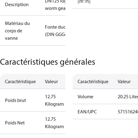
DN125 lug
[m³/h]
Description
worm gear
Matériau du
Fonte ductile
corps de
(DIN GGG40)
vanne
Caractéristiques générales
Caractéristique
Valeur
Caractéristique
Valeur
12.75
Volume
20.25 Lite
Poids brut
Kilogram
EAN/UPC
57151624
12.75
Poids Net
Kilogram