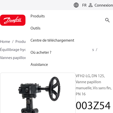
LANGUAGE
FR
Connexion
Produits
Outils
Centre de téléchargement
Home
Produits
Climate Solutions - chauffage
Équilibrage hydraulique et régulation
Other products
Où acheter ?
Vannes papillon
VFH2
003Z5407
Assistance
VFH2-LG, DN 125,
Vanne papillon
manuelle, Vis sans fin,
PN 16
003Z54