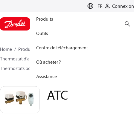
LANGUAGE
FR
Connexion
Produits
Outils
Centre de téléchargement
Home
Produits
Climate Solutions - chauffage
Thermostat d'ambiance électronique
Où acheter ?
Thermostats pour conduite et ballon
ATC
Assistance
ATC