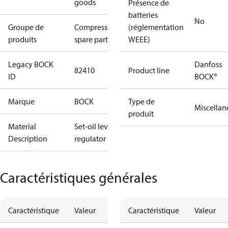
goods
Présence de
batteries
No
Groupe de
Compressors
(réglementation
produits
spare parts
WEEE)
Legacy BOCK
Danfoss
82410
Product line
ID
BOCK®
Marque
BOCK
Type de
Miscellan
produit
Material
Set-oil level
Description
regulator
Caractéristiques générales
Caractéristique
Valeur
Caractéristique
Valeur