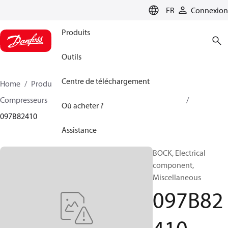
LANGUAGE
FR
Connexion
Produits
Outils
Centre de téléchargement
Home
Produits
Climate Solutions - chauffage
Compresseurs
Accessoire et pièves détachées BOCK
Où acheter ?
097B82410
Assistance
BOCK, Electrical
component,
Miscellaneous
097B82