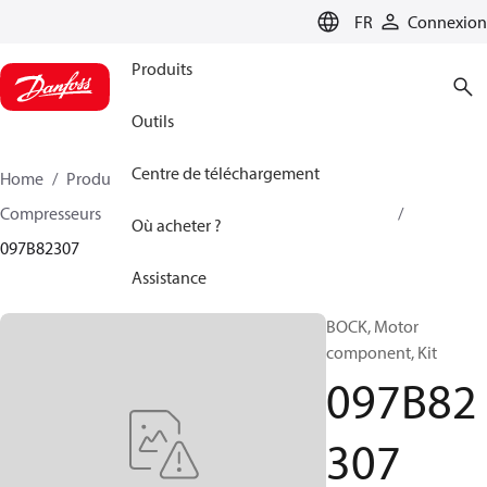
LANGUAGE
FR
Connexion
Produits
Outils
Centre de téléchargement
Home
Produits
Climate Solutions - chauffage
Compresseurs
Accessoire et pièves détachées BOCK
Où acheter ?
097B82307
Assistance
BOCK, Motor
component, Kit
097B82
307