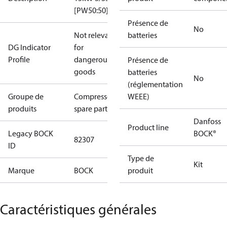
[PW50:50]
Présence de
No
Not relevant
batteries
DG Indicator
for
Profile
dangerous
Présence de
goods
batteries
No
(réglementation
Groupe de
Compressors
WEEE)
produits
spare parts
Danfoss
Product line
Legacy BOCK
BOCK®
82307
ID
Type de
Kit
Marque
BOCK
produit
Caractéristiques générales