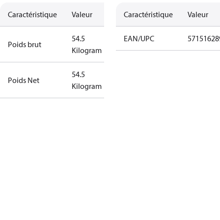
Caractéristique
Valeur
Caractéristique
Valeur
54.5
EAN/UPC
57151628
Poids brut
Kilogram
54.5
Poids Net
Kilogram