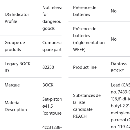
Not relevant
Présence de
No
DG Indicator
for
batteries
Profile
dangerous
goods
Présence de
batteries
No
Groupe de
Compressors
(réglementation
produits
spare parts
WEEE)
Legacy BOCK
Danfoss
82250
Product line
ID
BOCK®
Marque
BOCK
Lead (CA
no. 7439-
Substances de
1)
6,6'-di-t
Set-piston
la liste
Material
butyl-2,2'
ø41,5
candidate
Description
methylen
(contoured)
REACH
p-cresol 
no. 119-4
4cc31238-