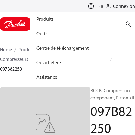
LANGUAGE
FR
Connexion
Produits
Outils
Centre de téléchargement
Home
Produits
Climate Solutions - chauffage
Compresseurs
Accessoire et pièves détachées BOCK
Où acheter ?
097B82250
Assistance
BOCK, Compression
component, Piston kit
097B82
250