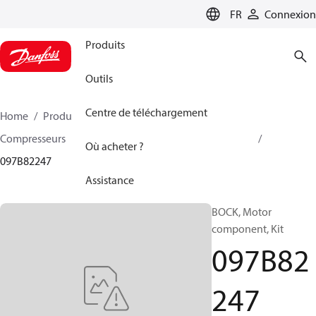
LANGUAGE
FR
Connexion
Produits
Outils
Centre de téléchargement
Home
Produits
Climate Solutions - chauffage
Compresseurs
Accessoire et pièves détachées BOCK
Où acheter ?
097B82247
Assistance
BOCK, Motor
component, Kit
097B82
247