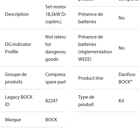
Set-motor
Description
18,5kW D/S
Présence de
No
(optim.)
batteries
Not relevant
Présence de
DG Indicator
for
batteries
No
Profile
dangerous
(réglementation
goods
WEEE)
Groupe de
Compressors
Danfoss
Product line
produits
spare parts
BOCK®
Legacy BOCK
Type de
82247
Kit
ID
produit
Marque
BOCK