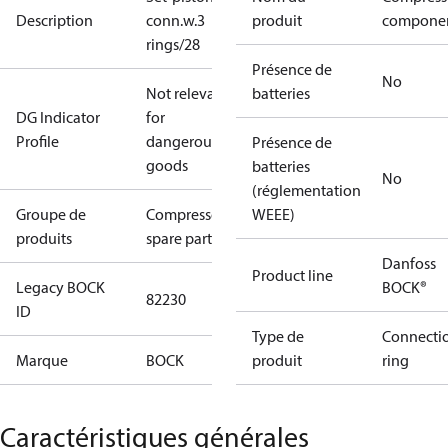
Description
conn.w.3
produit
compone
rings/28
Présence de
No
Not relevant
batteries
DG Indicator
for
Profile
dangerous
Présence de
goods
batteries
No
(réglementation
Groupe de
Compressors
WEEE)
produits
spare parts
Danfoss
Product line
Legacy BOCK
BOCK®
82230
ID
Type de
Connecti
Marque
BOCK
produit
ring
Caractéristiques générales