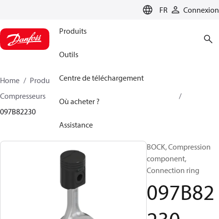
LANGUAGE
FR
Connexion
Produits
Outils
Centre de téléchargement
Home
Produits
Climate Solutions - chauffage
Compresseurs
Accessoire et pièves détachées BOCK
Où acheter ?
097B82230
Assistance
BOCK, Compression
component,
Connection ring
097B82