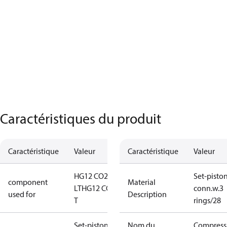
Caractéristiques du produit
Caractéristique
Valeur
Caractéristique
Valeur
HG12 CO2
Set-pisto
component
Material
LT
HG12 CO2
conn.w.3
used for
Description
T
rings/28
Set-piston-
Nom du
Compress