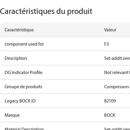
Caractéristiques du produit
Caractéristique
Valeur
component used for
F3
Description
Set-addit.ven
DG Indicator Profile
Not relevant
Groupe de produits
Compressors 
Legacy BOCK ID
82109
Marque
BOCK
Material Description
Set-addit.ven