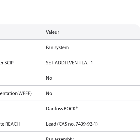
Valeur
Fan system
er SCIP
SET-ADDIT.VENTILA._1
No
mentation WEEE)
No
Danfoss BOCK®
date REACH
Lead (CAS no. 7439-92-1)
Fan assembly