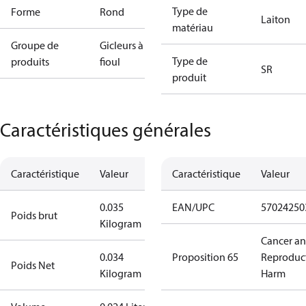
Type de
Forme
Rond
Laiton
matériau
Groupe de
Gicleurs à
Type de
produits
fioul
SR
produit
Caractéristiques générales
Caractéristique
Valeur
Caractéristique
Valeur
0.035
EAN/UPC
57024250
Poids brut
Kilogram
Cancer a
0.034
Proposition 65
Reproduc
Poids Net
Kilogram
Harm