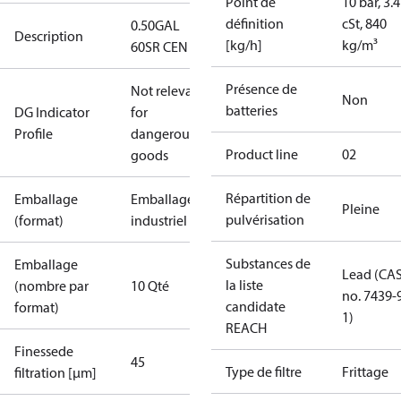
Point de
10 bar, 3.4
définition
cSt, 840
0.50GAL
Description
[kg/h]
kg/m³
60SR CEN
Présence de
Not relevant
Non
batteries
DG Indicator
for
Profile
dangerous
Product line
02
goods
Répartition de
Emballage
Emballage
Pleine
pulvérisation
(format)
industriel
Substances de
Emballage
Lead (CA
la liste
(nombre par
10 Qté
no. 7439-
candidate
format)
1)
REACH
Finessede
45
Type de filtre
Frittage
filtration [µm]