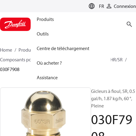
LANGUAGE
FR
Connexion
Produits
Outils
Centre de téléchargement
Home
Produits
Climate Solutions - chauffage
Composants pour brûleur
Gicleurs à fioul Modèle
HR/SR
Où acheter ?
030F7908
Assistance
Gicleurs à fioul, SR, 0.5
gal/h, 1.87 kg/h, 60 °,
Pleine
030F79