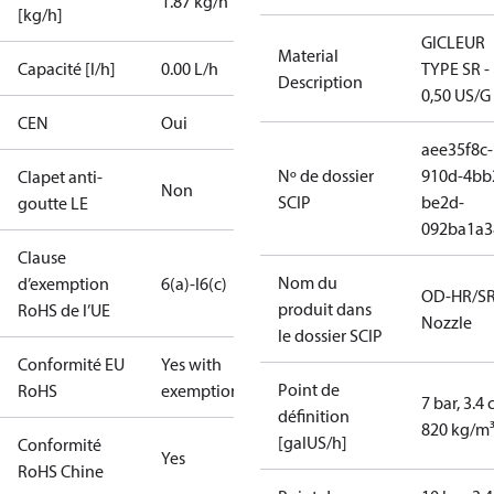
1.87 kg/h
[kg/h]
GICLEUR
Material
Capacité [l/h]
0.00 L/h
TYPE SR -
Description
0,50 US/G
CEN
Oui
aee35f8c-
Nº de dossier
910d-4bb
Clapet anti-
Non
SCIP
be2d-
goutte LE
092ba1a3
Clause
Nom du
d’exemption
6(a)-I
6(c)
OD-HR/S
produit dans
RoHS de l’UE
Nozzle
le dossier SCIP
Conformité EU
Yes with
Point de
RoHS
exemptions
7 bar, 3.4 
définition
820 kg/m
[galUS/h]
Conformité
Yes
RoHS Chine