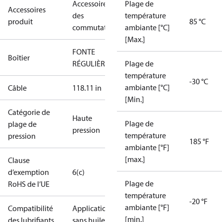
Accessoires
Plage de
Accessoires
des
température
produit
85 °C
commutateurs
ambiante [°C]
[Max.]
FONTE
Boîtier
RÉGULIÈRE
Plage de
température
-30 °C
ambiante [°C]
Câble
118.11 in
[Min.]
Catégorie de
Haute
Plage de
plage de
pression
température
pression
185 °F
ambiante [°F]
[max.]
Clause
d’exemption
6(c)
Plage de
RoHS de l’UE
température
-20 °F
ambiante [°F]
Compatibilité
Applications
[min.]
des lubrifiants
sans huile