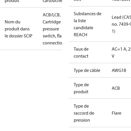
produit
cartouche
Substances de
ACB/LCB,
Lead (CA
la liste
Nom du
Cartridge
no. 7439-
candidate
produit dans
pressure
1)
REACH
le dossier SCIP
switch, flare
connection
Taux de
AC=1 A, 2
contact
V
Type de câble
AWG18
Type de
ACB
produit
Type de
raccord de
Flare
pression