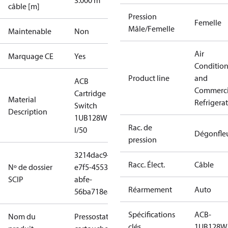
3.000 m
câble [m]
Pression
Femelle
Mâle/Femelle
Maintenable
Non
Air
Marquage CE
Yes
Conditio
Product line
and
ACB
Commerci
Cartridge
Material
Refrigera
Switch
Description
1UB128W
Rac. de
I/50
Dégonfle
pression
3214dac9-
Racc. Élect.
Câble
Nº de dossier
e7f5-4553-
SCIP
abfe-
Réarmement
Auto
56ba718eab3c
Spécifications
ACB-
Nom du
Pressostat à
clés
1UB128W