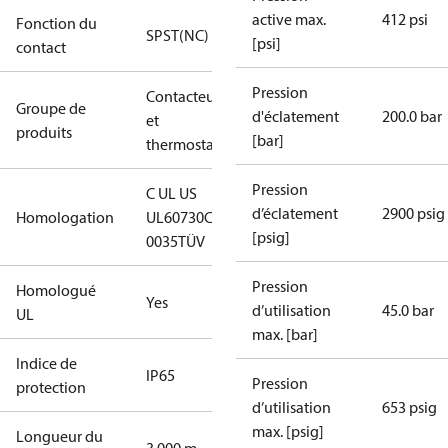
active max.
412 psi
Fonction du
SPST(NC)
[psi]
contact
Pression
Contacteurs
Groupe de
d'éclatement
200.0 bar
et
produits
[bar]
thermostats
Pression
C UL US
d’éclatement
2900 psig
Homologation
UL60730
CE
[psig]
0035
TÜV
Pression
Homologué
Yes
d’utilisation
45.0 bar
UL
max. [bar]
Indice de
IP65
Pression
protection
d’utilisation
653 psig
max. [psig]
Longueur du