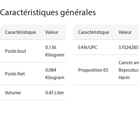
Caractéristiques générales
Caractéristique
Valeur
Caractéristique
Valeur
0.136
EAN/UPC
57024285
Poids brut
Kilogram
Cancer a
0.084
Proposition 65
Reproduc
Poids Net
Kilogram
Harm
Volume
0.45 Liter