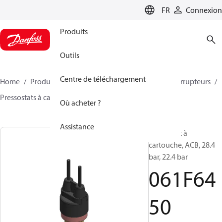
LANGUAGE
FR
Connexion
Produits
Outils
Centre de téléchargement
Home
Produits
Climate Solutions - cooling
Interrupteurs
Pressostats à cartouche
ACB / CCB
061F6450
Où acheter ?
Assistance
Pressostat à
cartouche, ACB, 28.4
bar, 22.4 bar
061F64
50