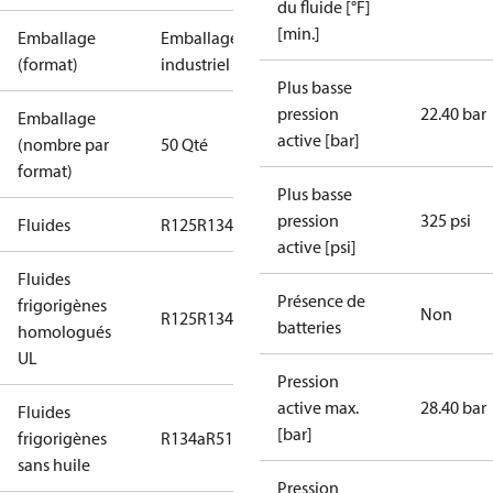
du fluide [°F]
[min.]
Emballage
Emballage
(format)
industriel
Plus basse
pression
22.40 bar
Emballage
active [bar]
(nombre par
50 Qté
format)
Plus basse
pression
325 psi
Fluides
R125
R134a
R22
R404A
R407C
R407H
R410A
R43
active [psi]
Fluides
Présence de
frigorigènes
Non
R125
R134a
R22
R404A
R407C
R407H
R410A
R43
batteries
homologués
UL
Pression
active max.
28.40 bar
Fluides
[bar]
frigorigènes
R134a
R513A
sans huile
Pression