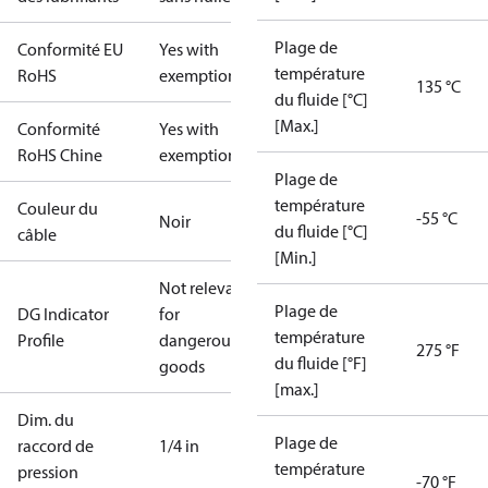
Plage de
Conformité EU
Yes with
température
RoHS
exemptions
135 °C
du fluide [°C]
[Max.]
Conformité
Yes with
RoHS Chine
exemptions
Plage de
température
Couleur du
-55 °C
Noir
du fluide [°C]
câble
[Min.]
Not relevant
Plage de
DG Indicator
for
température
Profile
dangerous
275 °F
du fluide [°F]
goods
[max.]
Dim. du
Plage de
raccord de
1/4 in
température
pression
-70 °F