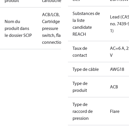
produit
cartouche
Substances de
ACB/LCB,
Lead (CA
la liste
Nom du
Cartridge
no. 7439-
candidate
produit dans
pressure
1)
REACH
le dossier SCIP
switch, flare
connection
Taux de
AC=6 A, 2
contact
V
Type de câble
AWG18
Type de
ACB
produit
Type de
raccord de
Flare
pression