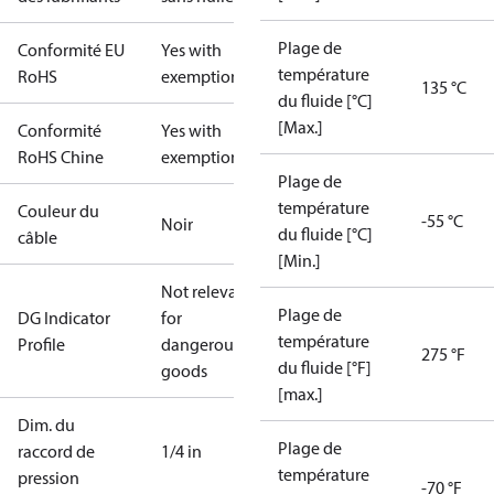
Plage de
Conformité EU
Yes with
température
RoHS
exemptions
135 °C
du fluide [°C]
[Max.]
Conformité
Yes with
RoHS Chine
exemptions
Plage de
température
Couleur du
-55 °C
Noir
du fluide [°C]
câble
[Min.]
Not relevant
Plage de
DG Indicator
for
température
Profile
dangerous
275 °F
du fluide [°F]
goods
[max.]
Dim. du
Plage de
raccord de
1/4 in
température
pression
-70 °F