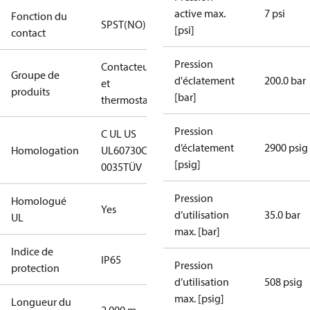
active max.
7 psi
Fonction du
SPST(NO)
[psi]
contact
Pression
Contacteurs
Groupe de
d'éclatement
200.0 bar
et
produits
[bar]
thermostats
Pression
C UL US
d’éclatement
2900 psig
Homologation
UL60730
CE
[psig]
0035
TÜV
Pression
Homologué
Yes
d’utilisation
35.0 bar
UL
max. [bar]
Indice de
IP65
Pression
protection
d’utilisation
508 psig
max. [psig]
Longueur du