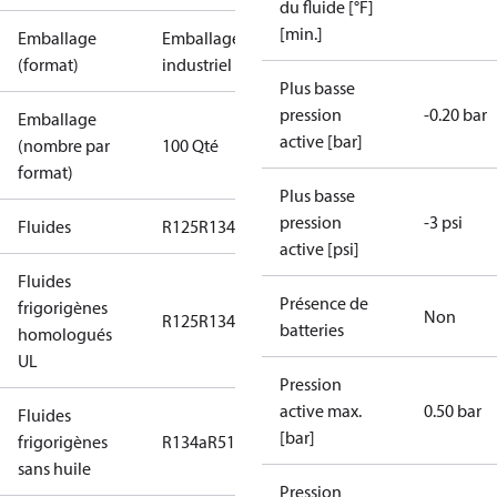
du fluide [°F]
[min.]
Emballage
Emballage
(format)
industriel
Plus basse
pression
-0.20 bar
Emballage
active [bar]
(nombre par
100 Qté
format)
Plus basse
pression
-3 psi
Fluides
R125
R134a
R22
R404A
R407C
R407H
R410A
R43
active [psi]
Fluides
Présence de
frigorigènes
Non
R125
R134a
R22
R404A
R407C
R407H
R410A
R43
batteries
homologués
UL
Pression
active max.
0.50 bar
Fluides
[bar]
frigorigènes
R134a
R513A
sans huile
Pression