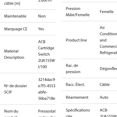
2.000 m
câble [m]
Pression
Femelle
Mâle/Femelle
Maintenable
Non
Air
Marquage CE
Yes
Conditio
Product line
and
ACB
Commerci
Cartridge
Material
Refrigera
Switch
Description
2UA155W
Rac. de
I/100
Dégonfle
pression
3214dac9-
Racc. Élect.
Câble
Nº de dossier
e7f5-4553-
SCIP
abfe-
Réarmement
Auto
56ba718eab3c
Spécifications
ACB-
Nom du
Pressostat à
clés
2UA155W