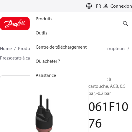
LANGUAGE
FR
Connexion
Produits
Outils
Centre de téléchargement
Home
Produits
Climate Solutions - cooling
Interrupteurs
Pressostats à cartouche
ACB / CCB
061F1076
Où acheter ?
Assistance
Pressostat à
cartouche, ACB, 0.5
bar, -0.2 bar
061F10
76