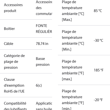
Accessoires
Plage de
Accessoires
des
température
produit
85 °C
commutateurs
ambiante [°C]
[Max.]
FONTE
Boîtier
RÉGULIÈRE
Plage de
température
-30 °C
ambiante [°C]
Câble
78.74 in
[Min.]
Catégorie de
Basse
Plage de
plage de
pression
température
pression
185 °F
ambiante [°F]
[max.]
Clause
d’exemption
6(c)
Plage de
RoHS de l’UE
température
-20 °F
ambiante [°F]
Compatibilité
Applications
[min.]
des lubrifiants
sans huile