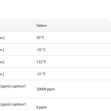
Valeur
x.]
50 °C
n.]
-35 °C
x.]
122 °F
n.]
-31 °F
s [ppm] capteur1
20000 ppm
s [ppm] capteur1
0 ppm