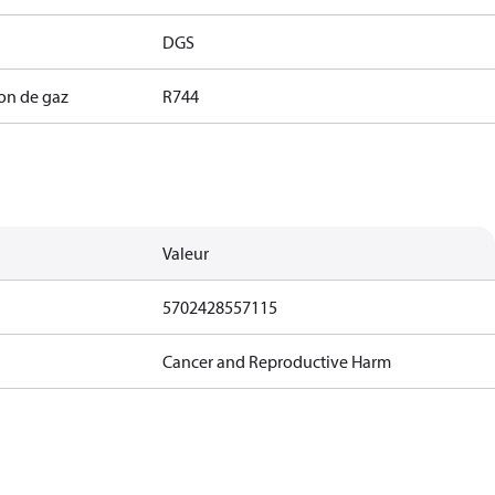
DGS
ion de gaz
R744
Valeur
5702428557115
Cancer and Reproductive Harm