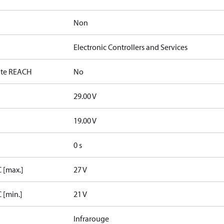
Non
Electronic Controllers and Services
date REACH
No
29.00 V
19.00 V
0 s
 [max.]
27 V
 [min.]
21 V
Infrarouge