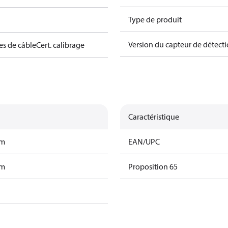
Type de produit
Version du capteur de détect
es de câble
Cert. calibrage
Caractéristique
am
EAN/UPC
am
Proposition 65