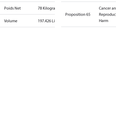
Poids Net
78 Kilogram
Cancer a
Proposition 65
Reproduc
Harm
Volume
197.426 Liter