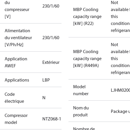
du
Not
230/1/60
compresseur
MBP Cooling
available 
[V]
capacity range
this
[kW] (R22)
condition
refrigeran
Alimentation
du ventilateur
230/1/60
[V/Ph/Hz]
Not
MBP Cooling
available 
capacity range
this
Application
Extérieur
[kW] (R449A)
condition
AWEF
refrigeran
Applications
LBP
Model
LJHM020
number
Code
N
électrique
Nom du
Package u
produit
Compressor
NTZ068-1
model
Nombre de