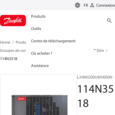
LANGUAGE
FR
Connexion
Produits
Outils
Centre de téléchargement
Home
Produits
Climate Solutions - cooling
Groupes de condensation
Optyma™ Slim
Optyma™ Slim
Où acheter ?
114N3518
Assistance
LJHM0200UWH000N
114N35
18