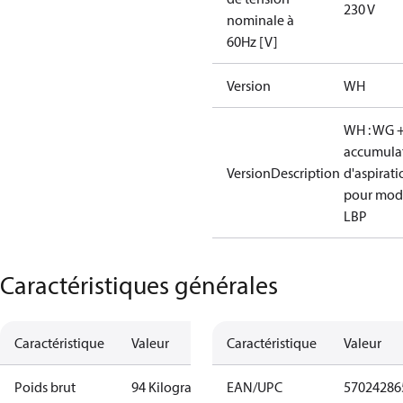
230 V
nominale à
60Hz [V]
Version
WH
WH : WG 
accumula
VersionDescription
d'aspirati
pour mod
LBP
Caractéristiques générales
Caractéristique
Valeur
Caractéristique
Valeur
Poids brut
94 Kilogram
EAN/UPC
57024286