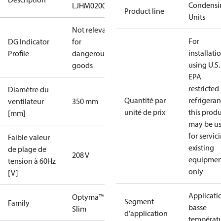
Condensi
LJHM0200UWH000N
Product line
Units
Not relevant
For
DG Indicator
for
installati
Profile
dangerous
using U.S.
goods
EPA
restricted
Diamètre du
Quantité par
refrigeran
ventilateur
350 mm
unité de prix
this prod
[mm]
may be u
for servic
Faible valeur
existing
de plage de
208 V
equipmen
tension à 60Hz
only
[V]
Applicati
Optyma™
Segment
Family
basse
Slim
d’application
températ