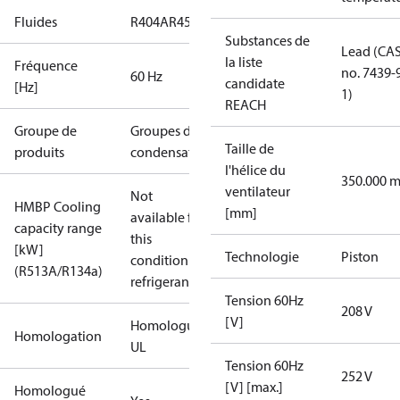
Fluides
R404A
R452A
Substances de
Lead (CA
la liste
Fréquence
no. 7439-
60 Hz
candidate
[Hz]
1)
REACH
Groupe de
Groupes de
Taille de
produits
condensation
l'hélice du
350.000 
ventilateur
Not
HMBP Cooling
[mm]
available for
capacity range
this
[kW]
Technologie
Piston
condition /
(R513A/R134a)
refrigerant
Tension 60Hz
208 V
[V]
Homologué
Homologation
UL
Tension 60Hz
252 V
[V] [max.]
Homologué