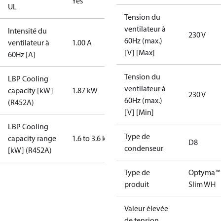
Yes
UL
Tension du
ventilateur à
Intensité du
230 V
60Hz (max.)
ventilateur à
1.00 A
[V] [Max]
60Hz [A]
Tension du
LBP Cooling
ventilateur à
capacity [kW]
1.87 kW
230 V
60Hz (max.)
(R452A)
[V] [Min]
LBP Cooling
Type de
capacity range
1.6 to 3.6 kW
D8
condenseur
[kW] (R452A)
Type de
Optyma™
produit
Slim WH
Valeur élevée
de tension