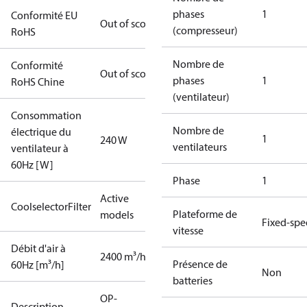
phases
1
Conformité EU
Out of scope
(compresseur)
RoHS
Nombre de
Conformité
Out of scope
phases
1
RoHS Chine
(ventilateur)
Consommation
Nombre de
électrique du
1
240 W
ventilateurs
ventilateur à
60Hz [W]
Phase
1
Active
CoolselectorFilter
Plateforme de
models
Fixed-sp
vitesse
Débit d'air à
2400 m³/h
Présence de
60Hz [m³/h]
Non
batteries
OP-
Description