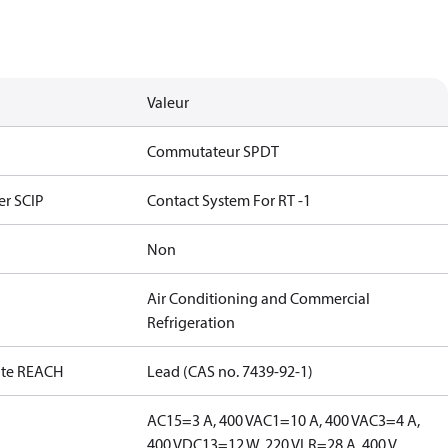
Valeur
Commutateur SPDT
er SCIP
Contact System For RT -1
Non
Air Conditioning and Commercial
Refrigeration
date REACH
Lead (CAS no. 7439-92-1)
AC15=3 A, 400 V
AC1=10 A, 400 V
AC3=4 A,
400 V
DC13=12 W, 220 V
LR=28 A, 400 V