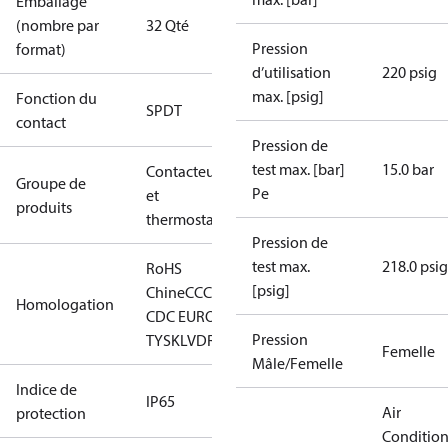
Emballage
(nombre par
32 Qté
Pression
format)
d’utilisation
220 psig
max. [psig]
Fonction du
SPDT
contact
Pression de
test max. [bar]
15.0 bar
Contacteurs
Groupe de
Pe
et
produits
thermostats
Pression de
test max.
218.0 psig
RoHS
[psig]
Chine
CCC
CE
EAC
LLC
Homologation
CDC EURO-
Pression
TYSK
LVD
RoHS
Femelle
Mâle/Femelle
Indice de
IP65
Air
protection
Conditio