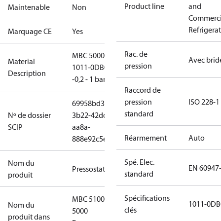
Product line
and
Maintenable
Non
Commerci
Refrigera
Marquage CE
Yes
Rac. de
MBC 5000-
Avec brid
Material
pression
1011-0DB04/
Description
-0,2 - 1 bar Pe
Raccord de
pression
ISO 228-1
69958bd3-
standard
Nº de dossier
3b22-42dc-
SCIP
aa8a-
Réarmement
Auto
888e92c5e7e8
Spé. Elec.
Nom du
EN 60947
Pressostat
standard
produit
Spécifications
MBC 5100
1011-0DB
Nom du
clés
5000
produit dans