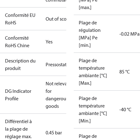
[max.]
Conformité EU
Out of scope
RoHS
Plage de
régulation
-0.02 MPa
[MPa] Pe
Conformité
Yes
[min.]
RoHS Chine
Plage de
Description du
Pressostat
température
produit
85 °C
ambiante [°C]
[Max.]
Not relevant
DG Indicator
for
Plage de
Profile
dangerous
température
goods
-40 °C
ambiante [°C]
[Min.]
Différentiel à
la plage de
0.45 bar
Plage de
réglage max.