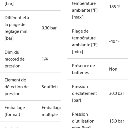
température
[bar]
185 °F
ambiante [°F]
[max.]
Différentiel à
la plage de
0.30 bar
Plage de
réglage min.
température
[bar]
-40 °F
ambiante [°F]
[min.]
Dim. du
raccord de
1/4
Présence de
pression
Non
batteries
Element de
Pression
détection de
Soufflets
d'éclatement
30.0 bar
pression
[bar]
Emballage
Emballage
Pression
(format)
multiple
d’utilisation
15.0 bar
max. [bar]