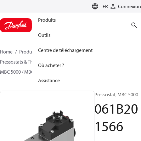
LANGUAGE
FR
Connexion
Produits
Outils
Centre de téléchargement
Home
Produits
Sensing solutions
Pressostats & Thermostats
Pressostats
Où acheter ?
MBC 5000 / MBC 5100
061B201566
Assistance
Pressostat, MBC 5000
061B20
1566