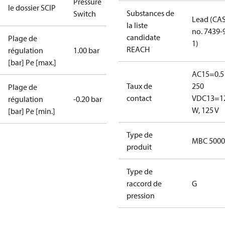
Pressure
le dossier SCIP
Substances de
Switch
Lead (CA
la liste
no. 7439-
candidate
Plage de
1)
REACH
régulation
1.00 bar
[bar] Pe [max.]
AC15=0.5 
Taux de
250
Plage de
contact
V
DC13=1
régulation
-0.20 bar
W, 125 V
[bar] Pe [min.]
Type de
MBC 5000
produit
Type de
raccord de
G
pression