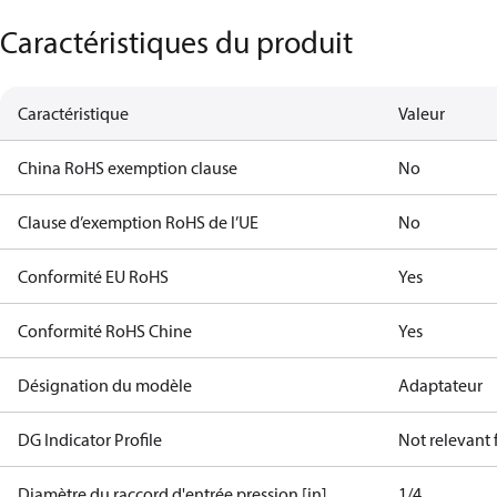
Caractéristiques du produit
Caractéristique
Valeur
China RoHS exemption clause
No
Clause d’exemption RoHS de l’UE
No
Conformité EU RoHS
Yes
Conformité RoHS Chine
Yes
Désignation du modèle
Adaptateur
DG Indicator Profile
Not relevant
Diamètre du raccord d'entrée pression [in]
1/4