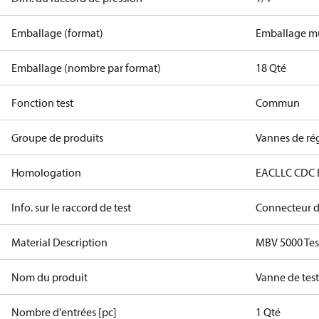
Emballage (format)
Emballage mu
Emballage (nombre par format)
18 Qté
Fonction test
Commun
Groupe de produits
Vannes de rég
Homologation
EAC
LLC CDC
Info. sur le raccord de test
Connecteur d'
Material Description
MBV 5000 Tes
Nom du produit
Vanne de tes
Nombre d'entrées [pc]
1 Qté