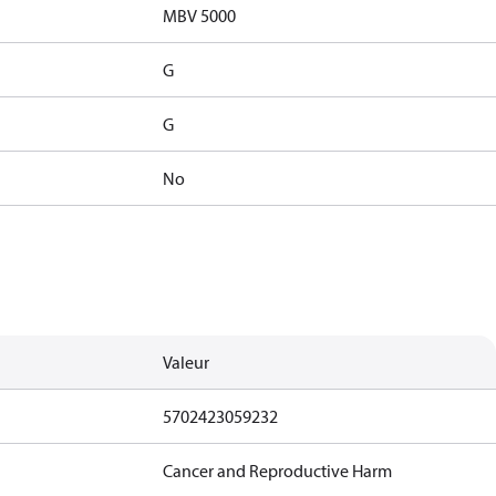
MBV 5000
G
G
No
Valeur
5702423059232
Cancer and Reproductive Harm