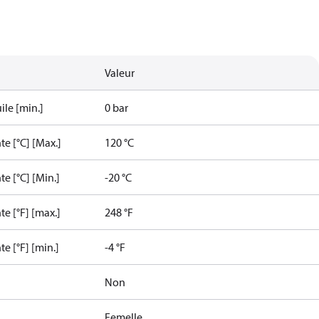
Valeur
ile [min.]
0 bar
e [°C] [Max.]
120 °C
e [°C] [Min.]
-20 °C
e [°F] [max.]
248 °F
e [°F] [min.]
-4 °F
Non
Femelle