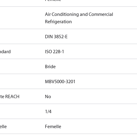
Air Conditioning and Commercial
Refrigeration
DIN 3852-E
andard
ISO 228-1
Bride
MBV5000-3201
date REACH
No
1/4
elle
Femelle