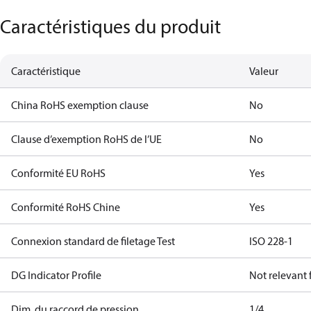
Caractéristiques du produit
Caractéristique
Valeur
China RoHS exemption clause
No
Clause d’exemption RoHS de l’UE
No
Conformité EU RoHS
Yes
Conformité RoHS Chine
Yes
Connexion standard de filetage Test
ISO 228-1
DG Indicator Profile
Not relevant
Dim. du raccord de pression
1/4