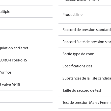
ltiple
Product line
Raccord de pression standard
Raccord fileté de pression st
ulation et d'arrêt
Sortie type de conn.
 EURO-TYSK
RoHS
Spécifications clés
orifice
Substances de la liste candi
t valve M/18
Taille du raccord de test
t
Test de pression Male / Femm