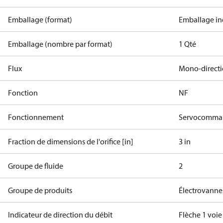
Emballage (format)
Emballage in
Emballage (nombre par format)
1 Qté
Flux
Mono-direct
Fonction
NF
Fonctionnement
Servocomman
Fraction de dimensions de l'orifice [in]
3 in
Groupe de fluide
2
Groupe de produits
Électrovanne
Indicateur de direction du débit
Flèche 1 voi