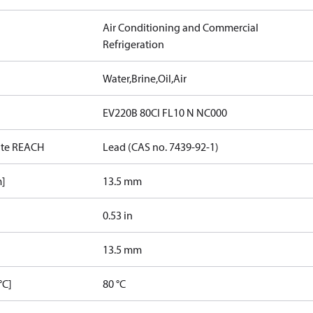
Air Conditioning and Commercial
Refrigeration
Water,Brine,Oil,Air
EV220B 80CI FL10 N NC000
date REACH
Lead (CAS no. 7439-92-1)
m]
13.5 mm
0.53 in
13.5 mm
°C]
80 °C