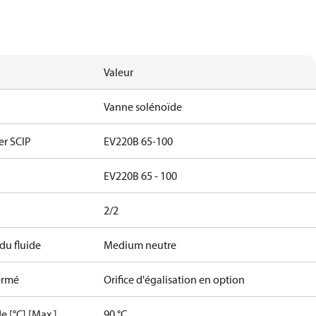
Valeur
Vanne solénoïde
er SCIP
EV220B 65-100
EV220B 65 - 100
2/2
du fluide
Medium neutre
fermé
Orifice d'égalisation en option
e [°C] [Max.]
90 °C