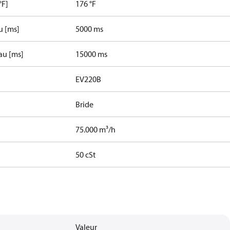
°F]
176 °F
u [ms]
5000 ms
au [ms]
15000 ms
EV220B
Bride
75.000 m³/h
50 cSt
Valeur