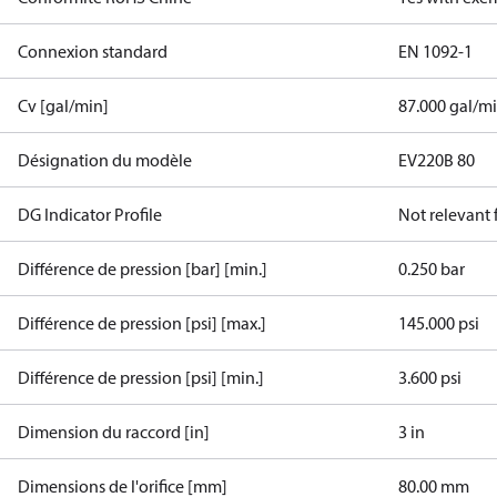
Connexion standard
EN 1092-1
Cv [gal/min]
87.000 gal/m
Désignation du modèle
EV220B 80
DG Indicator Profile
Not relevant
Différence de pression [bar] [min.]
0.250 bar
Différence de pression [psi] [max.]
145.000 psi
Différence de pression [psi] [min.]
3.600 psi
Dimension du raccord [in]
3 in
Dimensions de l'orifice [mm]
80.00 mm