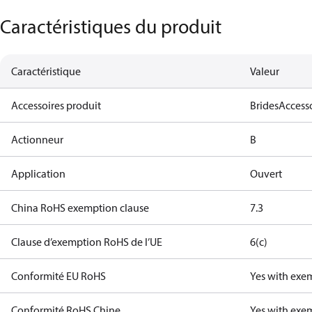
Caractéristiques du produit
Caractéristique
Valeur
Accessoires produit
Brides
Access
Actionneur
B
Application
Ouvert
China RoHS exemption clause
7.3
Clause d’exemption RoHS de l’UE
6(c)
Conformité EU RoHS
Yes with exe
Conformité RoHS Chine
Yes with exe