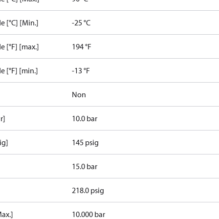
e [°C] [Min.]
-25 °C
e [°F] [max.]
194 °F
 [°F] [min.]
-13 °F
Non
r]
10.0 bar
ig]
145 psig
15.0 bar
218.0 psig
Max.]
10.000 bar