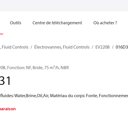
Outils
Centre de téléchargement
Où acheter ?
 Fluid Controls
Électrovannes, Fluid Controls
EV220B
016D3
B, Fonction: NF, Bride, 75 m³/h, NBR
31
uides: Water,Brine,Oil,Air, Matériau du corps: Fonte, Fonctionnem
paraison