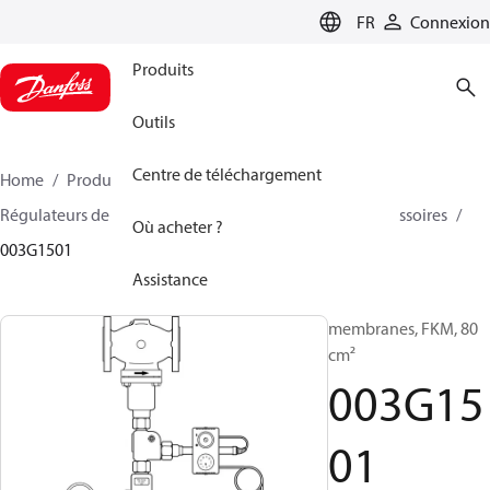
LANGUAGE
FR
Connexion
Produits
Outils
Centre de téléchargement
Home
Produits
Climate Solutions - chauffage
Régulateurs de pression et contrôleurs de débit
Accessoires
Où acheter ?
003G1501
Assistance
membranes, FKM, 80
cm²
003G15
01