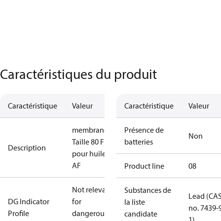
Caractéristiques du produit
Caractéristique
Valeur
Caractéristique
Valeur
membrane
Présence de
Non
Taille 80 FKM
batteries
Description
pour huile,
AF
Product line
08
Not relevant
Substances de
Lead (CA
DG Indicator
for
la liste
no. 7439-
Profile
dangerous
candidate
1)