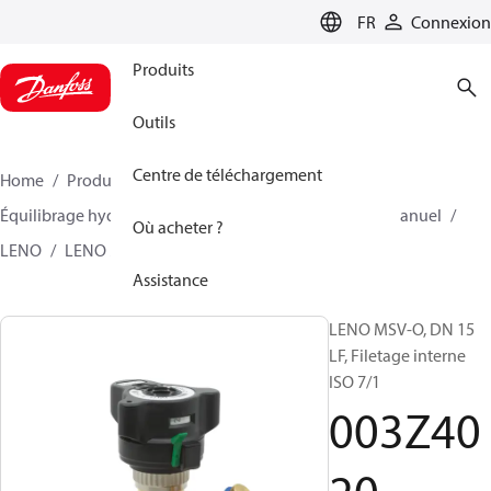
LANGUAGE
FR
Connexion
Produits
Outils
Centre de téléchargement
Home
Produits
Climate Solutions - chauffage
Équilibrage hydraulique et régulation
Équilibrage manuel
Où acheter ?
LENO
LENO MSV-O
003Z4020
Assistance
LENO MSV-O, DN 15
LF, Filetage interne
ISO 7/1
003Z40