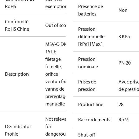
RoHS
exemptions
Présence de
Non
batteries
Conformité
Out of scope
RoHS Chine
Pression
différentielle
3 KPa
[kPa] [Max.]
MSV-O DN
15 LF,
filetage
Pression
PN 20
femelle,
nominale
Description
orifice
venturi fixe,
Prises de
Avec pris
vanne de
pression
de pressi
préréglage
manuelle
Product line
28
Not relevant
Raccordements
Rp ½
DG Indicator
for
Profile
dangerous
Shut-off