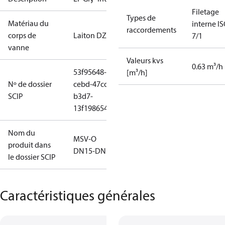
Filetage
Types de
Matériau du
interne I
raccordements
corps de
Laiton DZR
7/1
vanne
Valeurs kvs
0.63 m³/h
53f95648-
[m³/h]
Nº de dossier
cebd-47cc-
SCIP
b3d7-
13f198654fa0
Nom du
MSV-O
produit dans
DN15-DN50
le dossier SCIP
Caractéristiques générales