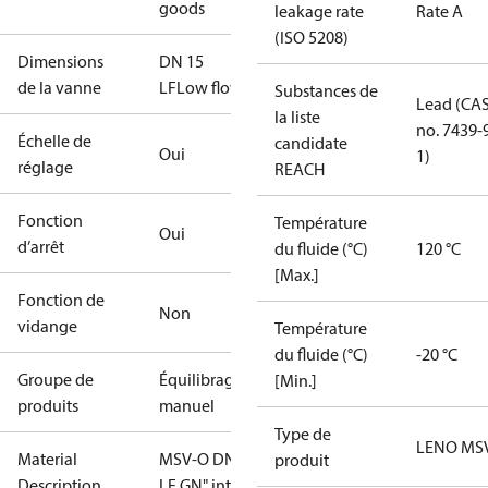
goods
leakage rate
Rate A
(ISO 5208)
Dimensions
DN 15
de la vanne
LF
Low flow
Substances de
Lead (CA
la liste
no. 7439-
Échelle de
candidate
Oui
1)
réglage
REACH
Fonction
Température
Oui
d’arrêt
du fluide (°C)
120 °C
[Max.]
Fonction de
Non
vidange
Température
du fluide (°C)
-20 °C
Groupe de
Équilibrage
[Min.]
produits
manuel
Type de
LENO MS
Material
MSV-O DN15
produit
Description
LF GŊ" int.