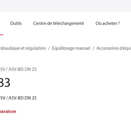
Outils
Centre de téléchargement
Où acheter ?
ydraulique et régulation
Équilibrage manuel
Accessoires d’équ
MSV / ASV-BD DN 25
83
MSV / ASV-BD DN 25
paraison