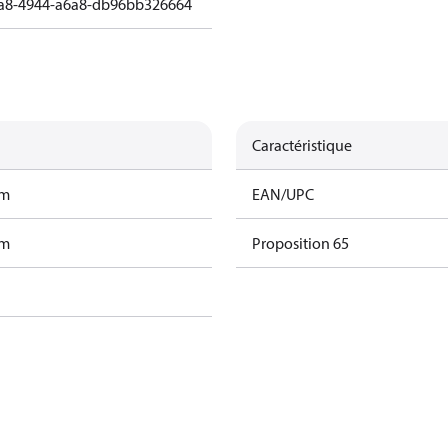
a8-4944-a6a8-db96bb326664
Caractéristique
am
EAN/UPC
am
Proposition 65