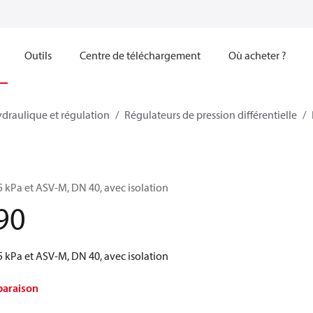
Outils
Centre de téléchargement
Où acheter ?
ydraulique et régulation
Régulateurs de pression différentielle
5 kPa et ASV‑M, DN 40, avec isolation
90
5 kPa et ASV‑M, DN 40, avec isolation
paraison