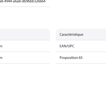
a8-4944-a6a8-db96bb326664
Caractéristique
am
EAN/UPC
am
Proposition 65