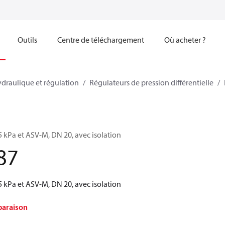
Outils
Centre de téléchargement
Où acheter ?
ydraulique et régulation
Régulateurs de pression différentielle
5 kPa et ASV‑M, DN 20, avec isolation
87
5 kPa et ASV‑M, DN 20, avec isolation
paraison