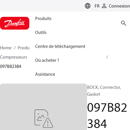
LANGUAGE
FR
Connexion
Produits
Outils
Centre de téléchargement
Home
Produits
Climate Solutions - chauffage
Compresseurs
Accessoire et pièves détachées BOCK
Où acheter ?
097B82384
Assistance
BOCK, Connector,
Gasket
097B82
384