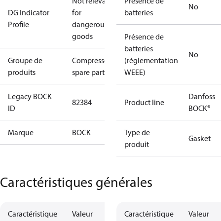
Not relevant
Présence de
No
DG Indicator
for
batteries
Profile
dangerous
goods
Présence de
batteries
No
Groupe de
Compressors
(réglementation
produits
spare parts
WEEE)
Legacy BOCK
Danfoss
82384
Product line
ID
BOCK®
Marque
BOCK
Type de
Gasket
produit
Caractéristiques générales
Caractéristique
Valeur
Caractéristique
Valeur