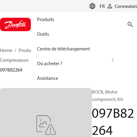
LANGUAGE
FR
Connexion
Produits
Outils
Centre de téléchargement
Home
Produits
Climate Solutions - chauffage
Compresseurs
Accessoire et pièves détachées BOCK
Où acheter ?
097B82264
Assistance
BOCK, Motor
component, Kit
097B82
264