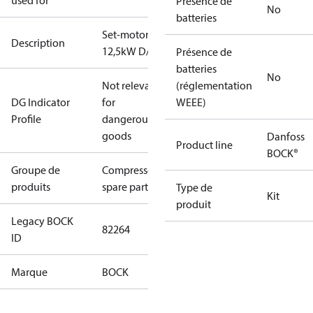
used for
Présence de
No
batteries
Set-motor
Description
12,5kW D/S
Présence de
batteries
No
Not relevant
(réglementation
DG Indicator
for
WEEE)
Profile
dangerous
goods
Danfoss
Product line
BOCK®
Groupe de
Compressors
produits
spare parts
Type de
Kit
produit
Legacy BOCK
82264
ID
Marque
BOCK