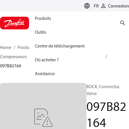
LANGUAGE
FR
Connexion
Produits
Outils
Centre de téléchargement
Home
Produits
Climate Solutions - chauffage
Compresseurs
Accessoire et pièves détachées BOCK
Où acheter ?
097B82164
Assistance
BOCK, Connector,
Valve
097B82
164