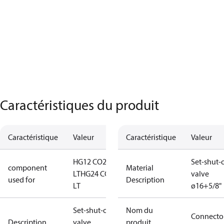
Caractéristiques du produit
Caractéristique
Valeur
Caractéristique
Valeur
HG12 CO2
Set-shut-o
component
Material
LT
HG24 CO2
valve
used for
Description
LT
ø16+5/8"
Set-shut-off
Nom du
Connecto
Description
valve
produit