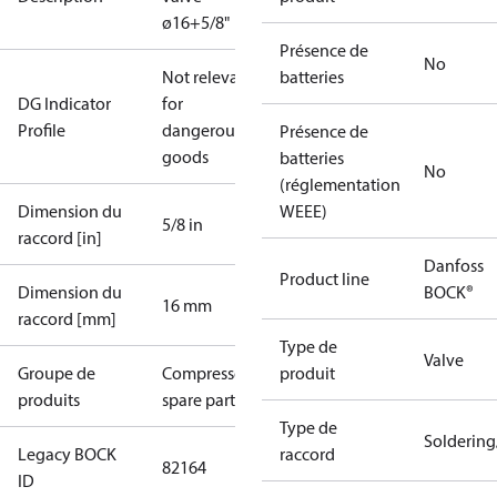
ø16+5/8"
Présence de
No
Not relevant
batteries
DG Indicator
for
Profile
dangerous
Présence de
goods
batteries
No
(réglementation
Dimension du
WEEE)
5/8 in
raccord [in]
Danfoss
Product line
Dimension du
BOCK®
16 mm
raccord [mm]
Type de
Valve
Groupe de
Compressors
produit
produits
spare parts
Type de
Solderin
Legacy BOCK
raccord
82164
ID