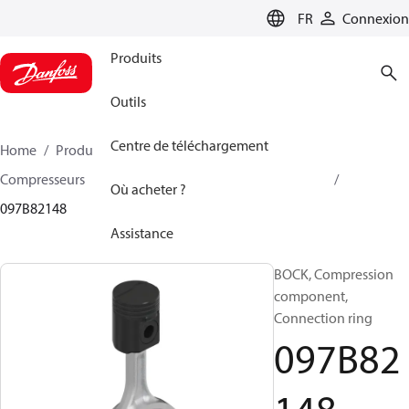
LANGUAGE
FR
Connexion
Produits
Outils
Centre de téléchargement
Home
Produits
Climate Solutions - chauffage
Compresseurs
Accessoire et pièves détachées BOCK
Où acheter ?
097B82148
Assistance
BOCK, Compression
component,
Connection ring
097B82