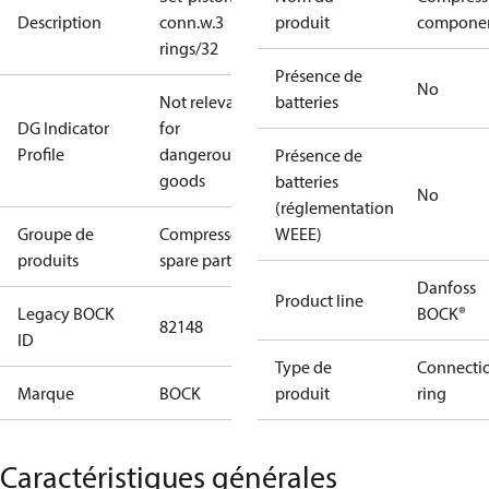
Description
conn.w.3
produit
compone
rings/32
Présence de
No
Not relevant
batteries
DG Indicator
for
Profile
dangerous
Présence de
goods
batteries
No
(réglementation
Groupe de
Compressors
WEEE)
produits
spare parts
Danfoss
Product line
Legacy BOCK
BOCK®
82148
ID
Type de
Connecti
Marque
BOCK
produit
ring
Caractéristiques générales