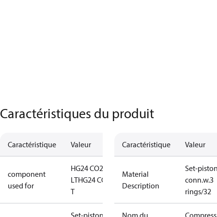
Caractéristiques du produit
Caractéristique
Valeur
Caractéristique
Valeur
HG24 CO2
Set-pisto
component
Material
LT
HG24 CO2
conn.w.3
used for
Description
T
rings/32
Set-piston-
Nom du
Compress