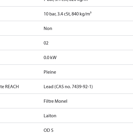
10 bar, 3.4 cSt, 840 kg/m³
Non
02
0.0 kW
Pleine
date REACH
Lead (CAS no. 7439-92-1)
Filtre Monel
Laiton
OD S