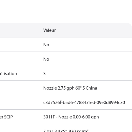
Valeur
No
No
érisation
S
Nozzle 2.75 gph 60° S China
c3d7526f-b5d6-4788-b1ed-09e0d8994c30
er SCIP
30 H F - Nozzle 0.00-6.00 gph
7 bar, 3.4 cSt, 820 kg/m³