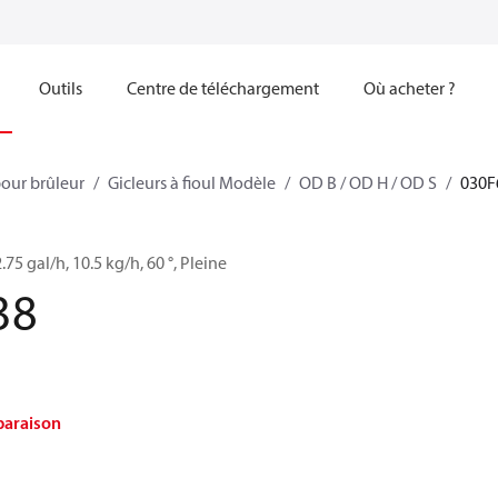
Outils
Centre de téléchargement
Où acheter ?
our brûleur
Gicleurs à fioul Modèle
OD B / OD H / OD S
030F
2.75 gal/h, 10.5 kg/h, 60 °, Pleine
38
paraison