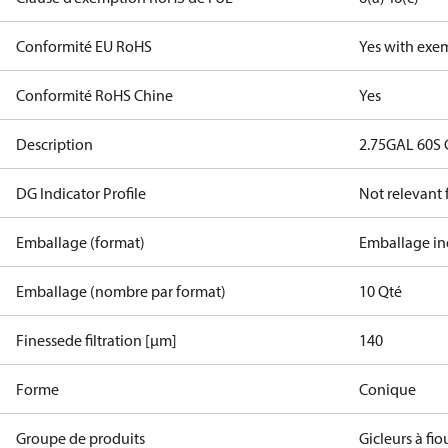
Conformité EU RoHS
Yes with exe
Conformité RoHS Chine
Yes
Description
2.75GAL 60S
DG Indicator Profile
Not relevant
Emballage (format)
Emballage in
Emballage (nombre par format)
10 Qté
Finessede filtration [µm]
140
Forme
Conique
Groupe de produits
Gicleurs à fio