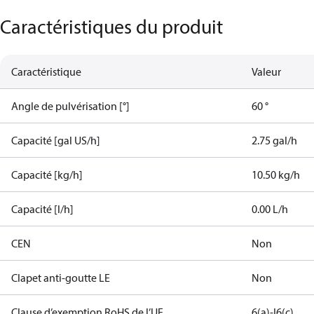
Caractéristiques du produit
Caractéristique
Valeur
Angle de pulvérisation [°]
60 °
Capacité [gal US/h]
2.75 gal/h
Capacité [kg/h]
10.50 kg/h
Capacité [l/h]
0.00 L/h
CEN
Non
Clapet anti-goutte LE
Non
Clause d’exemption RoHS de l’UE
6(a)-I
6(c)