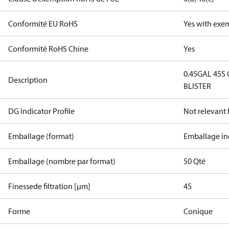
Conformité EU RoHS
Yes with exe
Conformité RoHS Chine
Yes
0.45GAL 45S 
Description
BLISTER
DG Indicator Profile
Not relevant
Emballage (format)
Emballage in
Emballage (nombre par format)
50 Qté
Finessede filtration [µm]
45
Forme
Conique