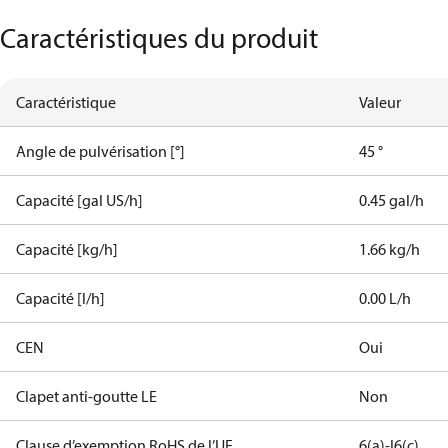
Caractéristiques du produit
Caractéristique
Valeur
Angle de pulvérisation [°]
45 °
Capacité [gal US/h]
0.45 gal/h
Capacité [kg/h]
1.66 kg/h
Capacité [l/h]
0.00 L/h
CEN
Oui
Clapet anti-goutte LE
Non
Clause d’exemption RoHS de l’UE
6(a)-I
6(c)