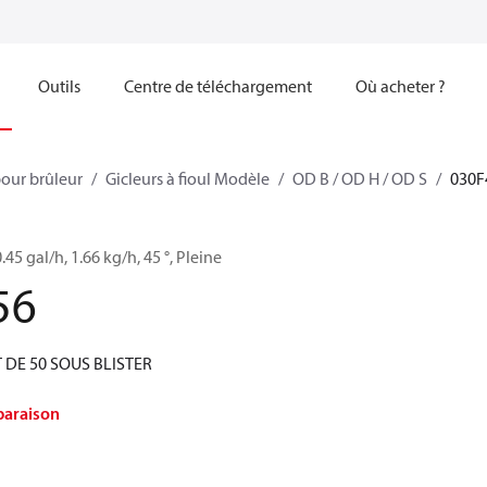
Outils
Centre de téléchargement
Où acheter ?
our brûleur
Gicleurs à fioul Modèle
OD B / OD H / OD S
030F
0.45 gal/h, 1.66 kg/h, 45 °, Pleine
56
T DE 50 SOUS BLISTER
paraison