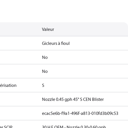
Valeur
Gicleurs à fioul
No
No
érisation
S
Nozzle 0.45 gph 45° S CEN Blister
ecac5e6b-f9a1-496f-a813-010fd3b09c53
er SCIP
30 H F OEM - Nozzle 0.30-0.60 gph