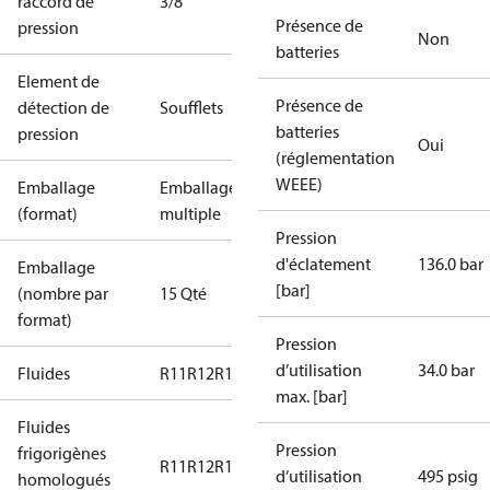
raccord de
3/8
Présence de
pression
Non
batteries
Element de
Présence de
détection de
Soufflets
batteries
pression
Oui
(réglementation
WEEE)
Emballage
Emballage
(format)
multiple
Pression
d'éclatement
136.0 bar
Emballage
[bar]
(nombre par
15 Qté
format)
Pression
d’utilisation
34.0 bar
Fluides
R11
R12
R123
R124
R134a
R22
R404A
R407A
R407
max. [bar]
Fluides
Pression
frigorigènes
R11
R12
R123
R124
R134a
R22
R404A
R407A
R407
d’utilisation
495 psig
homologués