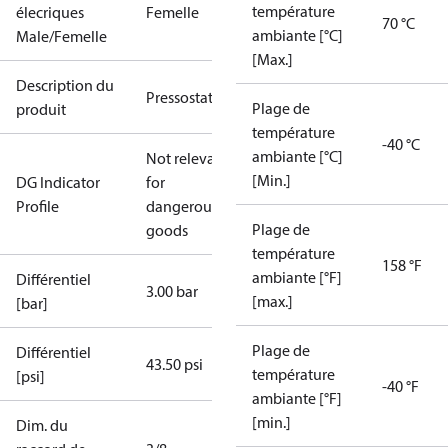
température
élecriques
Femelle
70 °C
ambiante [°C]
Male/Femelle
[Max.]
Description du
Pressostat
Plage de
produit
température
-40 °C
ambiante [°C]
Not relevant
[Min.]
DG Indicator
for
Profile
dangerous
Plage de
goods
température
158 °F
ambiante [°F]
Différentiel
3.00 bar
[max.]
[bar]
Plage de
Différentiel
43.50 psi
température
[psi]
-40 °F
ambiante [°F]
[min.]
Dim. du