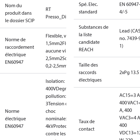
Spé. Elec.
EN 60947
Nom du
RT
standard
4/-5
produit dans
Presso_Diff.Presso
le dossier SCIP
Substances de
Lead (CA
la liste
Flexible, viroles: 0,2-
no. 7439-
Norme de
candidate
1,5mm2
Flexible,
1)
raccordement
REACH
aucune virole: 0,2-
électrique
2,5mm2
Solide/toronné:
EN60947
Taille des
0,2-2,5mm2
raccords
2xPg 13.5
électriques
Isolation:
400V
Degré de
AC15=3 A
pollution:
400 V
AC1
3
Tension de
A, 400
Norme
choc
V
AC3=4 A
électrique
nominale:
Taux de
400
EN60947
4kV
Protection
contact
V
DC13=1
contre les