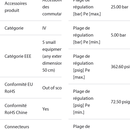
Accessoires
des
régulation
25.00 bar
produit
commutateurs
[bar] Pe [max.]
Catégorie
IV
Plage de
régulation
5.00 bar
[bar] Pe [min.]
5 small
equipment
Catégorie EEE
(any external
Plage de
dimension <
régulation
362.60 ps
50 cm)
[psig] Pe
[max.]
Conformité EU
Out of scope
RoHS
Plage de
régulation
72.50 psig
[psig] Pe
Conformité
Yes
[min.]
RoHS Chine
Plage de
Connecteurs