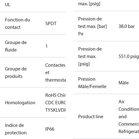
max. [psig]
UL
Pression de
Fonction du
SPDT
test max. [bar]
38.0 bar
contact
Pe
Groupe de
1
Pression de
fluide
test max.
551.0 psig
[psig]
Contacteurs
Groupe de
et
produits
Pression
thermostats
Mâle
Mâle/Femelle
RoHS Chine
CCC
CE
EAC
LLC
Air
Homologation
CDC EURO-
Conditio
TYSK
LVD
PED
RMRS
RoHS
TYSK
Product line
and
Commerci
Indice de
IP66
Refrigera
protection