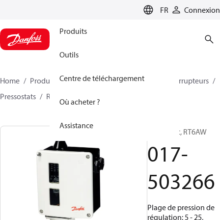
LANGUAGE
FR
Connexion
Produits
Outils
Centre de téléchargement
Home
Produits
Climate Solutions - cooling
Interrupteurs
Pressostats
RT
017-503266
Où acheter ?
Assistance
Pressostat, RT6AW
017-
503266
Plage de pression de
régulation: 5 - 25,