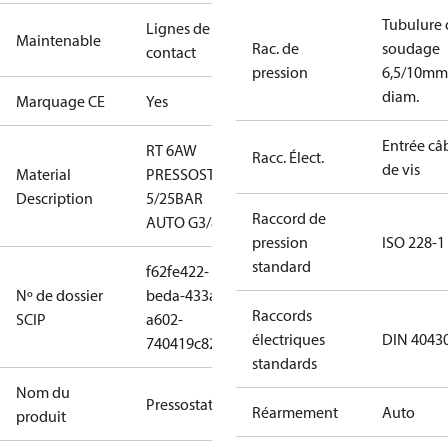
Tubulure 
Lignes de
Maintenable
Rac. de
soudage
contact
pression
6,5/10mm
diam.
Marquage CE
Yes
Entrée câ
RT 6AW
Racc. Élect.
de vis
Material
PRESSOSTAT
Description
5/25BAR
Raccord de
AUTO G3/8
pression
ISO 228-1
standard
f62fe422-
Nº de dossier
beda-433a-
Raccords
SCIP
a602-
électriques
DIN 4043
740419c82c06
standards
Nom du
Pressostat
Réarmement
Auto
produit