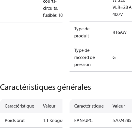
W, 220
courts-
V
LR=28 A
circuits,
400 V
fusible: 10A
Type de
RT6AW
produit
Type de
raccord de
G
pression
Caractéristiques générales
Caractéristique
Valeur
Caractéristique
Valeur
Poids brut
1.1 Kilogram
EAN/UPC
57024285