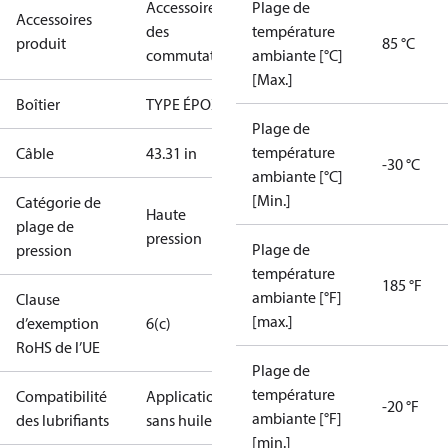
Accessoires
Plage de
Accessoires
des
température
produit
85 °C
commutateurs
ambiante [°C]
[Max.]
Boîtier
TYPE ÉPOXY
Plage de
température
Câble
43.31 in
-30 °C
ambiante [°C]
[Min.]
Catégorie de
Haute
plage de
pression
Plage de
pression
température
185 °F
ambiante [°F]
Clause
[max.]
d’exemption
6(c)
RoHS de l’UE
Plage de
température
Compatibilité
Applications
-20 °F
ambiante [°F]
des lubrifiants
sans huile
[min.]