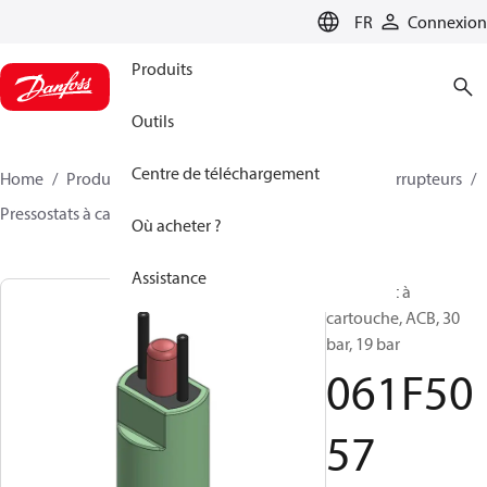
LANGUAGE
FR
Connexion
Produits
Outils
Centre de téléchargement
Home
Produits
Climate Solutions - cooling
Interrupteurs
Pressostats à cartouche
ACB / CCB
061F5057
Où acheter ?
Assistance
Pressostat à
cartouche, ACB, 30
bar, 19 bar
061F50
57