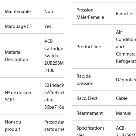
Pression
Maintenable
Non
Femelle
Mâle/Femelle
Marquage CE
Yes
Air
Conditio
ACB
Product line
and
Cartridge
Material
Commerci
Switch
Description
Refrigera
2UB258MW
I/100
Rac. de
Dégonfle
pression
3214dac9-
Nº de dossier
e7f5-4553-
Racc. Élect.
Câble
SCIP
abfe-
56ba718eab3c
Réarmement
Manuel
Nom du
Pressostat à
Spécifications
ACB-
produit
cartouche
clés
2UB258