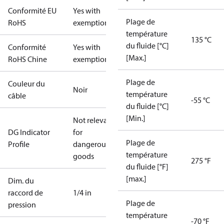
Conformité EU
Yes with
Plage de
RoHS
exemptions
température
135 °C
du fluide [°C]
Conformité
Yes with
[Max.]
RoHS Chine
exemptions
Plage de
Couleur du
Noir
température
câble
-55 °C
du fluide [°C]
[Min.]
Not relevant
DG Indicator
for
Plage de
Profile
dangerous
température
goods
275 °F
du fluide [°F]
[max.]
Dim. du
raccord de
1/4 in
Plage de
pression
température
-70 °F