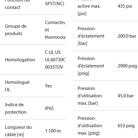
SPST(NC)
active max.
435 psi
contact
[psi]
Contacteurs
Groupe de
Pression
et
produits
d'éclatement
200.0 bar
thermostats
[bar]
C UL US
Pression
Homologation
UL60730
CE
d’éclatement
2900 psig
0035
TÜV
[psig]
Homologué
Yes
Pression
UL
d’utilisation
45.0 bar
max. [bar]
Indice de
IP65
protection
Pression
d’utilisation
653 psig
Longueur du
1.100 m
max. [psig]
câble [m]