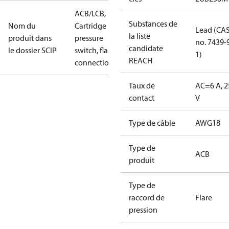
ACB/LCB,
Substances de
Nom du
Cartridge
Lead (CA
la liste
produit dans
pressure
no. 7439-
candidate
le dossier SCIP
switch, flare
1)
REACH
connection
Taux de
AC=6 A, 2
contact
V
Type de câble
AWG18
Type de
ACB
produit
Type de
raccord de
Flare
pression