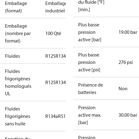
du fluide [°F]
Emballage
Emballage
[min.]
(format)
industriel
Plus basse
Emballage
pression
19.00 bar
(nombre par
100 Qté
active [bar]
format)
Plus basse
Fluides
R125
R134a
R22
R404A
R407C
R407H
R410A
R43
pression
276 psi
active [psi]
Fluides
frigorigènes
R125
R134a
R22
R404A
R407C
R407H
R410A
R43
Présence de
homologués
Non
batteries
UL
Pression
Fluides
active max.
30.00 bar
frigorigènes
R134a
R513A
[bar]
sans huile
Pression
Fonction du