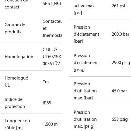
SPST(NC)
active max.
261 psi
contact
[psi]
Contacteurs
Groupe de
Pression
et
produits
d'éclatement
200.0 bar
thermostats
[bar]
C UL US
Pression
Homologation
UL60730
CE
d’éclatement
2900 psig
0035
TÜV
[psig]
Homologué
Yes
Pression
UL
d’utilisation
45.0 bar
max. [bar]
Indice de
IP65
protection
Pression
d’utilisation
653 psig
Longueur du
1.500 m
max. [psig]
câble [m]