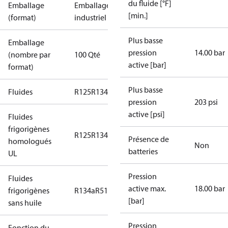
du fluide [°F]
Emballage
Emballage
[min.]
(format)
industriel
Plus basse
Emballage
pression
14.00 bar
(nombre par
100 Qté
active [bar]
format)
Plus basse
Fluides
R125
R134a
R22
R404A
R407C
R407H
R410A
R43
pression
203 psi
active [psi]
Fluides
frigorigènes
R125
R134a
R22
R404A
R407C
R407H
R410A
R43
Présence de
homologués
Non
batteries
UL
Pression
Fluides
active max.
18.00 bar
frigorigènes
R134a
R513A
[bar]
sans huile
Pression
Fonction du