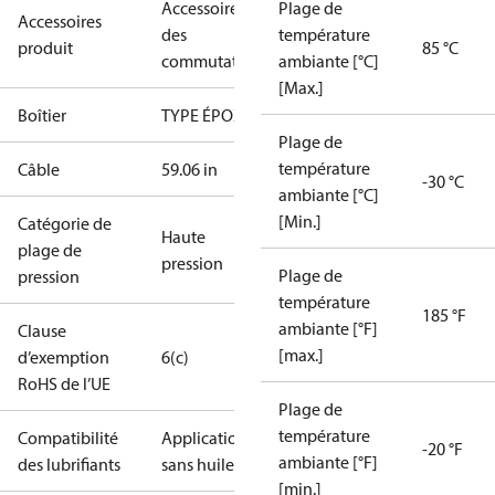
Accessoires
Plage de
Accessoires
des
température
produit
85 °C
commutateurs
ambiante [°C]
[Max.]
Boîtier
TYPE ÉPOXY
Plage de
température
Câble
59.06 in
-30 °C
ambiante [°C]
[Min.]
Catégorie de
Haute
plage de
pression
Plage de
pression
température
185 °F
ambiante [°F]
Clause
[max.]
d’exemption
6(c)
RoHS de l’UE
Plage de
température
Compatibilité
Applications
-20 °F
ambiante [°F]
des lubrifiants
sans huile
[min.]