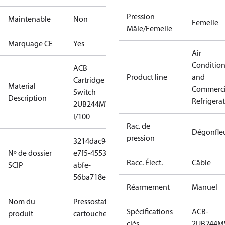
Pression
Maintenable
Non
Femelle
Mâle/Femelle
Marquage CE
Yes
Air
Conditio
ACB
Product line
and
Cartridge
Material
Commerci
Switch
Description
Refrigera
2UB244MW
I/100
Rac. de
Dégonfle
pression
3214dac9-
Nº de dossier
e7f5-4553-
Racc. Élect.
Câble
SCIP
abfe-
56ba718eab3c
Réarmement
Manuel
Nom du
Pressostat à
Spécifications
ACB-
produit
cartouche
clés
2UB244