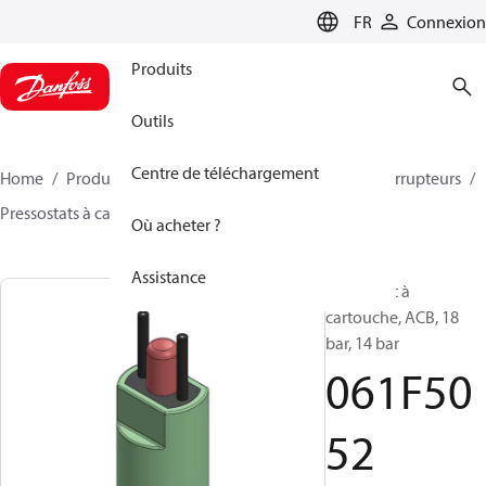
LANGUAGE
FR
Connexion
Produits
Outils
Centre de téléchargement
Home
Produits
Climate Solutions - cooling
Interrupteurs
Pressostats à cartouche
ACB / CCB
061F5052
Où acheter ?
Assistance
Pressostat à
cartouche, ACB, 18
bar, 14 bar
061F50
52