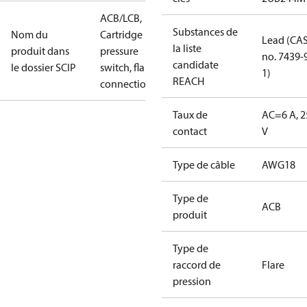
ACB/LCB,
Substances de
Nom du
Cartridge
Lead (CA
la liste
produit dans
pressure
no. 7439-
candidate
le dossier SCIP
switch, flare
1)
REACH
connection
Taux de
AC=6 A, 2
contact
V
Type de câble
AWG18
Type de
ACB
produit
Type de
raccord de
Flare
pression