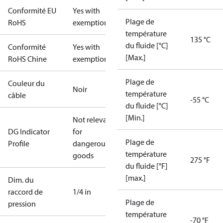
Conformité EU
Yes with
Plage de
RoHS
exemptions
température
135 °C
du fluide [°C]
Conformité
Yes with
[Max.]
RoHS Chine
exemptions
Plage de
Couleur du
Noir
température
câble
-55 °C
du fluide [°C]
[Min.]
Not relevant
DG Indicator
for
Plage de
Profile
dangerous
température
goods
275 °F
du fluide [°F]
[max.]
Dim. du
raccord de
1/4 in
Plage de
pression
température
-70 °F