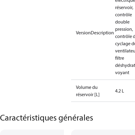
électrique
réservoir,
contrôle
double
pression,
VersionDescription
contrôle 
cyclage d
ventilateu
filtre
déshydrat
voyant
Volume du
4.2 L
réservoir [L]
Caractéristiques générales