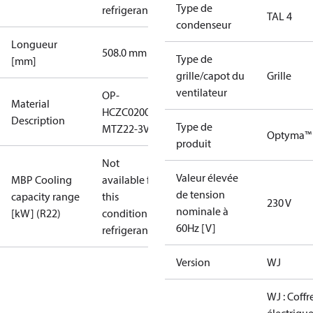
Type de
refrigerant
TAL 4
condenseur
Longueur
508.0 mm
Type de
[mm]
grille/capot du
Grille
ventilateur
OP-
Material
HCZC0200UWJ300Q
Description
Type de
MTZ22-3VM
Optyma™
produit
Not
Valeur élevée
MBP Cooling
available for
de tension
capacity range
this
230 V
nominale à
[kW] (R22)
condition /
60Hz [V]
refrigerant
Version
WJ
WJ : Coffr