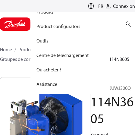
FR
Connexion
Produits
Product configurators
Outils
Home
Produits
Climate Solutions - cooling
Centre de téléchargement
Groupes de condensation
Optyma™
Optyma™
114N3605
Où acheter ?
OP-
Assistance
HCZC0200UWJ300Q
114N36
05
Segment