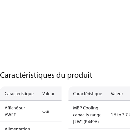
Caractéristiques du produit
Caractéristique
Valeur
Caractéristique
Valeur
Affiché sur
MBP Cooling
Oui
AWEF
capacity range
1.5 to 3.7
[kW] (R449A)
Alimentation