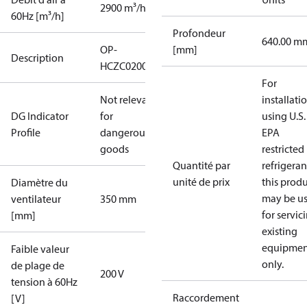
2900 m³/h
60Hz [m³/h]
Profondeur
640.00 m
OP-
[mm]
Description
HCZC0200UWJ300Q
For
Not relevant
installati
DG Indicator
for
using U.S.
Profile
dangerous
EPA
goods
restricted
Quantité par
refrigeran
unité de prix
this prod
Diamètre du
may be u
ventilateur
350 mm
for servic
[mm]
existing
equipmen
Faible valeur
only.
de plage de
200 V
tension à 60Hz
Raccordement
[V]