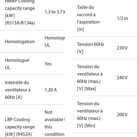
HMBP Cooling
Taille du
capacity range
1.3 to 3.7 kW
raccord à
[kW]
1/2 in
l'aspiration
(R513A/R134a)
[in]
Homologué
Homologation
Tension 60Hz
UL
230 V
[V]
Homologué
Yes
Tension du
UL
ventilateur à
240 V
60Hz (max.)
Intensité du
[V] [Max]
ventilateur à
1.20 A
60Hz [A]
Tension du
ventilateur à
Not
200 V
60Hz (max.)
LBP Cooling
available for
[V] [Min]
capacity range
this
[kW] (R452A)
condition /