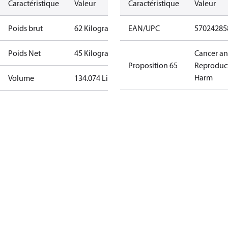
Caractéristique
Valeur
Caractéristique
Valeur
Poids brut
62 Kilogram
EAN/UPC
57024285
Poids Net
45 Kilogram
Cancer a
Proposition 65
Reproduc
Harm
Volume
134.074 Liter