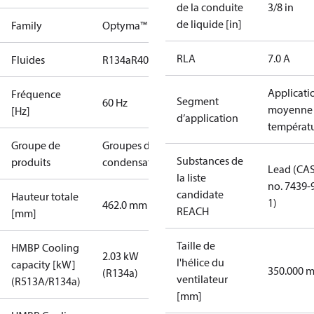
de la conduite
3/8 in
de liquide [in]
Family
Optyma™
RLA
7.0 A
Fluides
R134a
R404A
R448A
R449A
R452A
Applicati
Fréquence
Segment
60 Hz
moyenne
[Hz]
d’application
températ
Groupe de
Groupes de
Substances de
produits
condensation
Lead (CA
la liste
no. 7439-
candidate
Hauteur totale
1)
462.0 mm
REACH
[mm]
Taille de
HMBP Cooling
2.03 kW
l'hélice du
capacity [kW]
350.000 
(R134a)
ventilateur
(R513A/R134a)
[mm]