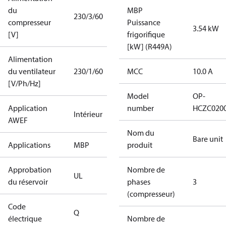
du
MBP
230/3/60
compresseur
Puissance
3.54 kW
[V]
frigorifique
[kW] (R449A)
Alimentation
du ventilateur
230/1/60
MCC
10.0 A
[V/Ph/Hz]
Model
OP-
Application
number
HCZC020
Intérieur
AWEF
Nom du
Bare unit
Applications
MBP
produit
Approbation
Nombre de
UL
du réservoir
phases
3
(compresseur)
Code
Q
électrique
Nombre de