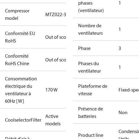
phases
1
(ventilateur)
Compressor
MTZ022-3
model
Nombre de
1
ventilateurs
Conformité EU
Out of scope
RoHS
Phase
3
Conformité
Out of scope
RoHS Chine
Phases du
1
ventilateur
Consommation
électrique du
Plateforme de
170 W
Fixed-sp
ventilateur à
vitesse
60Hz [W]
Présence de
Non
Active
batteries
CoolselectorFilter
models
Condensi
Product line
Débit d'air à
Units