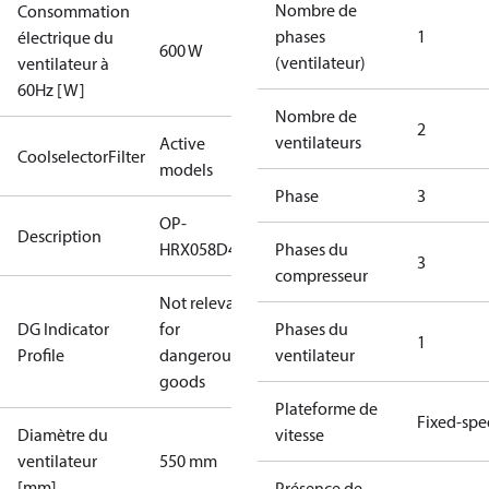
Nombre de
Consommation
phases
1
électrique du
600 W
(ventilateur)
ventilateur à
60Hz [W]
Nombre de
2
ventilateurs
Active
CoolselectorFilter
models
Phase
3
OP-
Description
HRX058D40Q
Phases du
3
compresseur
Not relevant
DG Indicator
for
Phases du
1
Profile
dangerous
ventilateur
goods
Plateforme de
Fixed-sp
Diamètre du
vitesse
ventilateur
550 mm
[mm]
Présence de