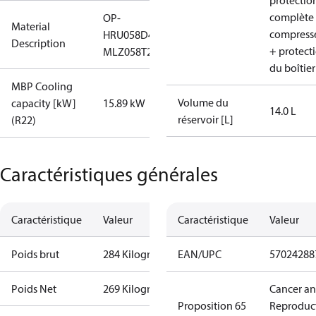
protectio
complète
OP-
Material
compress
HRU058D40Q
Description
+ protect
MLZ058T2LC9A
du boîtier
MBP Cooling
Volume du
capacity [kW]
15.89 kW
14.0 L
réservoir [L]
(R22)
Caractéristiques générales
Caractéristique
Valeur
Caractéristique
Valeur
Poids brut
284 Kilogram
EAN/UPC
57024288
Poids Net
269 Kilogram
Cancer a
Proposition 65
Reproduc