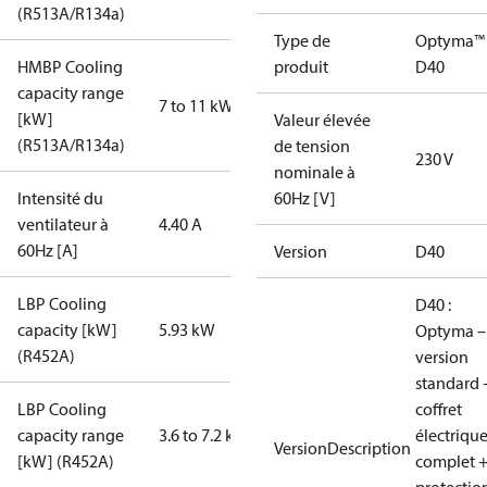
(R513A/R134a)
Type de
Optyma™
HMBP Cooling
produit
D40
capacity range
7 to 11 kW
[kW]
Valeur élevée
(R513A/R134a)
de tension
230 V
nominale à
Intensité du
60Hz [V]
ventilateur à
4.40 A
60Hz [A]
Version
D40
LBP Cooling
D40 :
capacity [kW]
5.93 kW
Optyma –
(R452A)
version
standard 
LBP Cooling
coffret
capacity range
3.6 to 7.2 kW
électriqu
VersionDescription
[kW] (R452A)
complet 