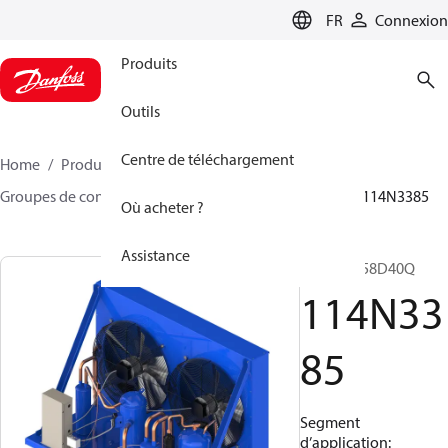
LANGUAGE
FR
Connexion
Produits
Outils
Centre de téléchargement
Home
Produits
Climate Solutions - cooling
Groupes de condensation
Optyma™
Optyma™
114N3385
Où acheter ?
Assistance
OP-HRX058D40Q
114N33
85
Segment
d’application: