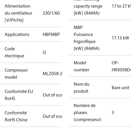
Alimentation
capacity range
17 to 27 
du ventilateur
230/1/60
[kW] (R449A)
[V/Ph/Hz]
MBP
Applications
HBP
MBP
Puissance
17.15 kW
frigorifique
[kW] (R449A)
Code
Q
électrique
Model
OP-
number
HRX058D
Compressor
MLZ058-2
model
Nom du
Bare unit
produit
Conformité EU
Out of scope
RoHS
Nombre de
phases
3
Conformité
Out of scope
(compresseur)
RoHS Chine