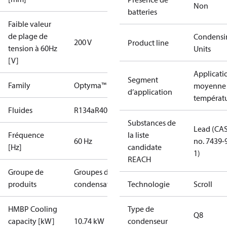
Non
batteries
Faible valeur
de plage de
Condensi
200 V
Product line
tension à 60Hz
Units
[V]
Applicati
Segment
Family
Optyma™
moyenne
d’application
températ
Fluides
R134a
R404A
R448A
R449A
R452A
R513A
R22
Substances de
Lead (CA
Fréquence
la liste
60 Hz
no. 7439-
[Hz]
candidate
1)
REACH
Groupe de
Groupes de
produits
condensation
Technologie
Scroll
HMBP Cooling
Type de
Q8
capacity [kW]
10.74 kW
condenseur