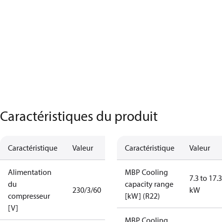
Caractéristiques du produit
Caractéristique
Valeur
Caractéristique
Valeur
Alimentation
MBP Cooling
7.3 to 17.3
du
capacity range
230/3/60
kW
compresseur
[kW] (R22)
[V]
MBP Cooling