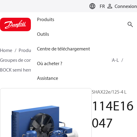
LANGUAGE
FR
Connexion
Produits
Outils
Centre de téléchargement
Home
Produits
Climate Solutions - cooling
Groupes de condensation
BOCK semi hermetique SHA-L
Où acheter ?
BOCK semi hermetic SHA-L
114E16047
Assistance
SHAX22e/125-4 L
114E16
047