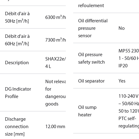
refoulement
Débit d'air à
6300 m³/h
Oil differential
50Hz [m³/h]
pressure
No
sensor
Débit d'air à
7300 m³/h
60Hz [m³/h]
MP55 230
Oil pressure
1 - 50/60 
SHAX22e/125-
safety switch
Description
IP20
4 L
Oil separator
Yes
Not relevant
DG Indicator
for
110-240 V 
Profile
dangerous
– 50/60 Hz
goods
Oil sump
50 to 120 
heater
PTC self-
Discharge
regulatin
connection
12.00 mm
size [mm]