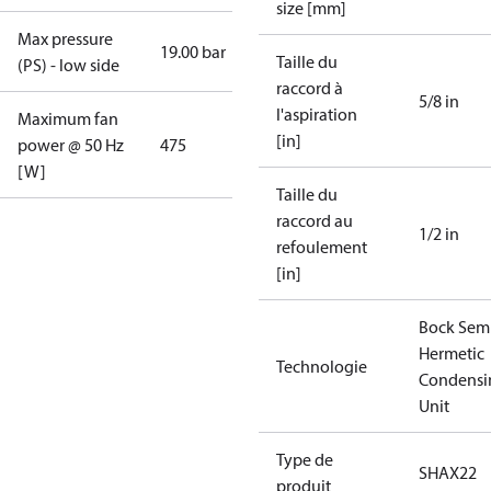
size [mm]
Max pressure
19.00 bar
Taille du
(PS) - low side
raccord à
5/8 in
l'aspiration
Maximum fan
[in]
power @ 50 Hz
475
[W]
Taille du
raccord au
1/2 in
refoulement
[in]
Bock Sem
Hermetic
Technologie
Condensi
Unit
Type de
SHAX22
produit