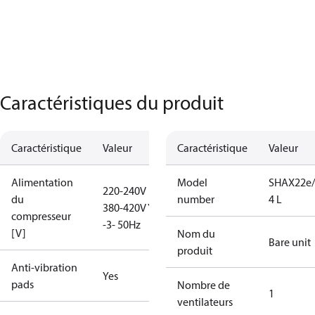
Caractéristiques du produit
Caractéristique
Valeur
Caractéristique
Valeur
Alimentation
Model
SHAX22e/
220-240V D /
du
number
4 L
380-420V Y
compresseur
-3- 50Hz
[V]
Nom du
Bare unit
produit
Anti-vibration
Yes
pads
Nombre de
1
ventilateurs