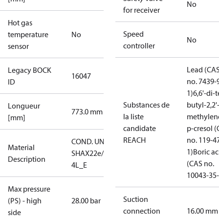
No
for receiver
Hot gas
Speed
temperature
No
No
controller
sensor
Lead (CA
Legacy BOCK
16047
no. 7439-
ID
1)
6,6'-di-t
Substances de
butyl-2,2'
Longueur
773.0 mm
la liste
methylen
[mm]
candidate
p-cresol 
REACH
no. 119-4
COND. UNIT
Material
1)
Boric ac
SHAX22e/125-
Description
(CAS no.
4L_E
10043-35-
Max pressure
Suction
(PS) - high
28.00 bar
connection
16.00 mm
side