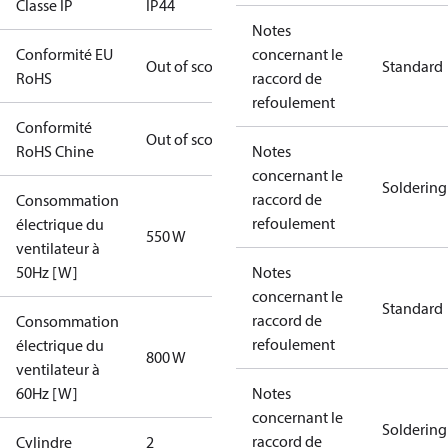
Classe IP
IP44
Notes
Conformité EU
concernant le
Out of scope
Standard
RoHS
raccord de
refoulement
Conformité
Out of scope
RoHS Chine
Notes
concernant le
Soldering
raccord de
Consommation
refoulement
électrique du
550 W
ventilateur à
50Hz [W]
Notes
concernant le
Standard
raccord de
Consommation
refoulement
électrique du
800 W
ventilateur à
60Hz [W]
Notes
concernant le
Soldering
raccord de
Cylindre
2