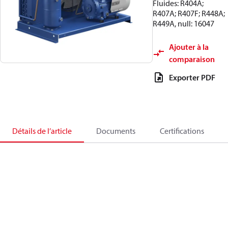
Fluides: R404A;
R407A; R407F; R448A;
R449A, null: 16047
Ajouter à la
comparaison
Exporter PDF
Détails de l’article
Documents
Certifications