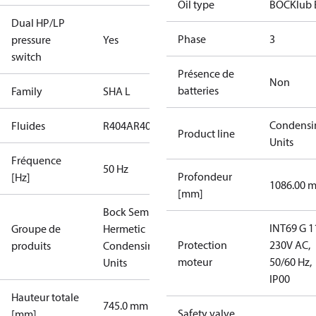
Oil type
BOCKlub 
Dual HP/LP
Phase
3
pressure
Yes
switch
Présence de
Non
batteries
Family
SHA L
Condensi
Fluides
R404A
R407A
R407F
R448A
R449A
Product line
Units
Fréquence
50 Hz
Profondeur
[Hz]
1086.00 
[mm]
Bock Semi-
INT69 G 1
Groupe de
Hermetic
Protection
230V AC,
produits
Condensing
moteur
50/60 Hz,
Units
IP00
Hauteur totale
745.0 mm
Safety valve
[mm]