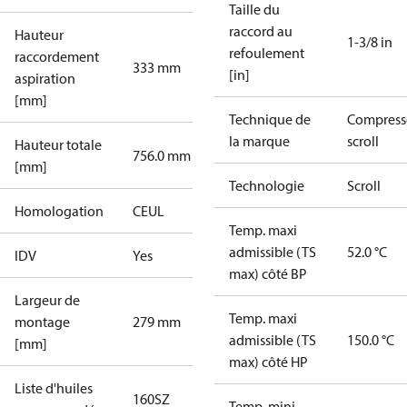
Taille du
raccord au
Hauteur
1-3/8 in
refoulement
raccordement
333 mm
[in]
aspiration
[mm]
Technique de
Compress
la marque
scroll
Hauteur totale
756.0 mm
[mm]
Technologie
Scroll
Homologation
CE
UL
Temp. maxi
admissible (TS
52.0 °C
IDV
Yes
max) côté BP
Largeur de
Temp. maxi
montage
279 mm
admissible (TS
150.0 °C
[mm]
max) côté HP
Liste d'huiles
160SZ
Temp. mini