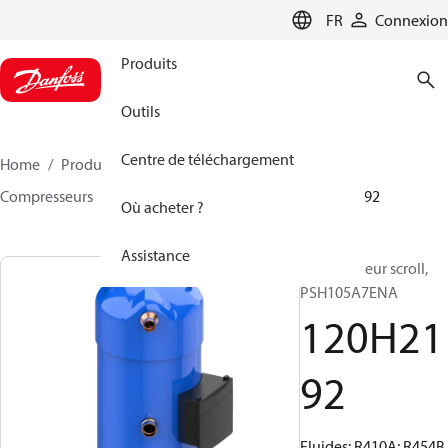
LANGUAGE
FR
Connexion
Produits
Outils
Centre de téléchargement
Home
Produits
Climate Solutions - cooling
Compresseurs
Compresseurs scroll
PSH
120H2192
Où acheter ?
Assistance
Compresseur scroll,
PSH105A7ENA
120H21
92
Fluides: R410A; R454B,