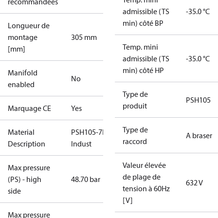
recommandées
admissible (TS
-35.0 °C
min) côté BP
Longueur de
montage
305 mm
Temp. mini
[mm]
admissible (TS
-35.0 °C
min) côté HP
Manifold
No
enabled
Type de
PSH105
produit
Marquage CE
Yes
Type de
Material
PSH105-7EN-
A braser
raccord
Description
Indust
Valeur élevée
Max pressure
de plage de
(PS) - high
48.70 bar
632 V
tension à 60Hz
side
[V]
Max pressure