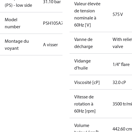
31.10 bar
Valeur élevée
(PS) - low side
de tension
575 V
nominale à
Model
PSH105A7ENA
60Hz [V]
number
Vanne de
With relie
Montage du
A visser
décharge
valve
voyant
Vidange
1/4" flare
d'huile
Viscosité [cP]
32.0 cP
Vitesse de
rotation à
3500 tr/m
60Hz [rpm]
Volume
442.60 cm