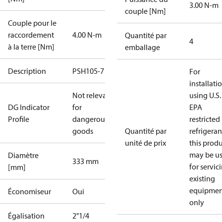
3.00 N-m
couple [Nm]
Couple pour le
raccordement
4.00 N-m
Quantité par
4
à la terre [Nm]
emballage
Description
PSH105-7
For
installati
Not relevant
using U.S.
DG Indicator
for
EPA
Profile
dangerous
restricted
goods
Quantité par
refrigeran
unité de prix
this prod
may be u
Diamètre
333 mm
for servic
[mm]
existing
equipmen
Économiseur
Oui
only
Égalisation
2"1/4