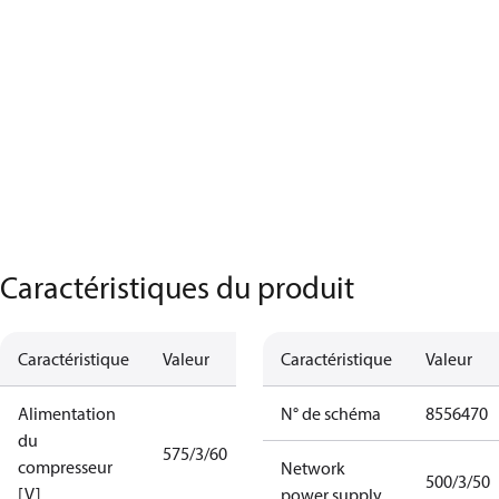
Caractéristiques du produit
Caractéristique
Valeur
Caractéristique
Valeur
Alimentation
N° de schéma
8556470
du
575/3/60
compresseur
Network
500/3/50
[V]
power supply