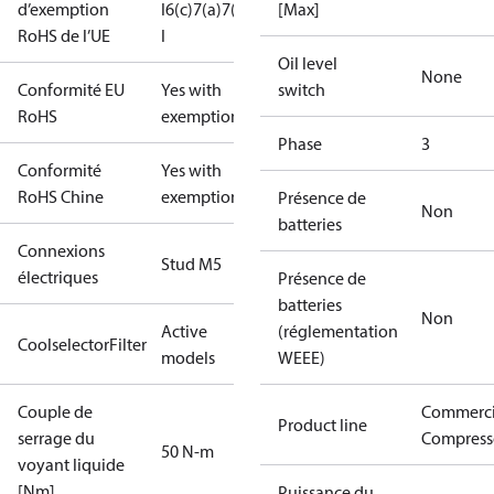
d’exemption
I
6(c)
7(a)
7(c)-
[Max]
RoHS de l’UE
I
Oil level
None
Conformité EU
Yes with
switch
RoHS
exemptions
Phase
3
Conformité
Yes with
RoHS Chine
exemptions
Présence de
Non
batteries
Connexions
Stud M5
électriques
Présence de
batteries
Non
Active
(réglementation
CoolselectorFilter
models
WEEE)
Couple de
Commerci
Product line
serrage du
Compress
50 N-m
voyant liquide
[Nm]
Puissance du