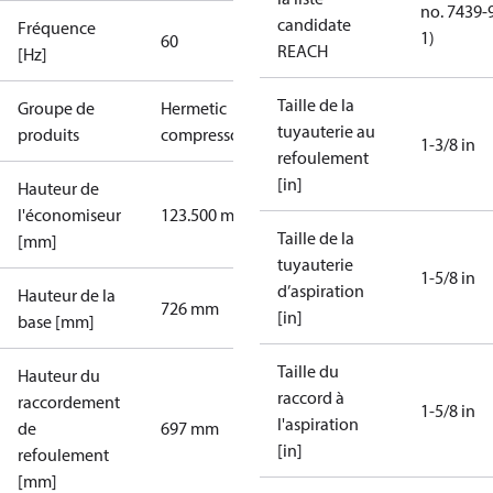
no. 7439-
candidate
Fréquence
1)
60
REACH
[Hz]
Taille de la
Groupe de
Hermetic
tuyauterie au
produits
compressors
1-3/8 in
refoulement
[in]
Hauteur de
l'économiseur
123.500 mm
Taille de la
[mm]
tuyauterie
1-5/8 in
d’aspiration
Hauteur de la
726 mm
[in]
base [mm]
Taille du
Hauteur du
raccord à
raccordement
1-5/8 in
l'aspiration
de
697 mm
[in]
refoulement
[mm]