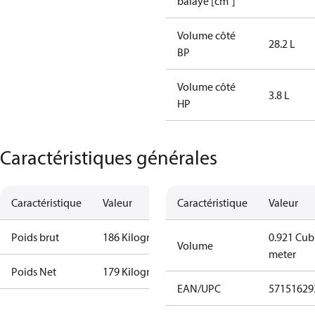
balayé [cm³]
Volume côté
28.2 L
BP
Volume côté
3.8 L
HP
Caractéristiques générales
Caractéristique
Valeur
Caractéristique
Valeur
Poids brut
186 Kilogram
0.921 Cub
Volume
meter
Poids Net
179 Kilogram
EAN/UPC
57151629