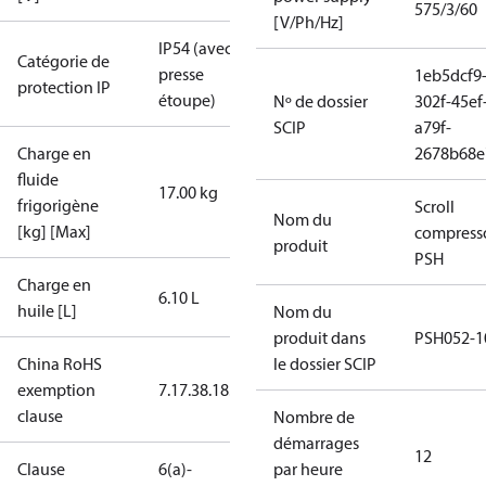
575/3/60
[V/Ph/Hz]
IP54 (avec
Catégorie de
presse
1eb5dcf9
protection IP
étoupe)
Nº de dossier
302f-45ef
SCIP
a79f-
Charge en
2678b68e
fluide
17.00 kg
frigorigène
Scroll
Nom du
[kg] [Max]
compress
produit
PSH
Charge en
6.10 L
huile [L]
Nom du
produit dans
PSH052-1
China RoHS
le dossier SCIP
exemption
7.1
7.3
8.1
8.3.1
clause
Nombre de
démarrages
12
Clause
6(a)-
par heure