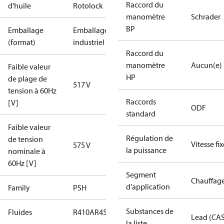
Raccord du
d'huile
Rotolock
manomètre
Schrader
BP
Emballage
Emballage
(format)
industriel
Raccord du
manomètre
Aucun(e)
Faible valeur
HP
de plage de
517 V
tension à 60Hz
Raccords
[V]
ODF
standard
Faible valeur
Régulation de
de tension
Vitesse fix
575 V
la puissance
nominale à
60Hz [V]
Segment
Chauffag
d’application
Family
PSH
Substances de
Fluides
R410A
R454B
Lead (CA
la liste