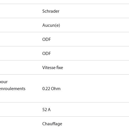
Schrader
Aucun(e)
ODF
ODF
Vitesse fixe
pour
 enroulements
0.22 Ohm
52 A
Chauffage