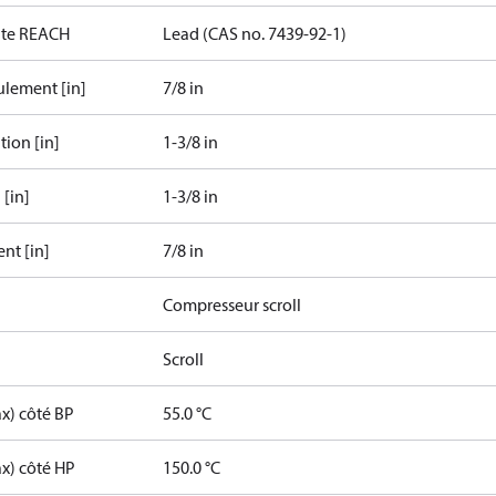
date REACH
Lead (CAS no. 7439-92-1)
oulement [in]
7/8 in
tion [in]
1-3/8 in
 [in]
1-3/8 in
nt [in]
7/8 in
Compresseur scroll
Scroll
x) côté BP
55.0 °C
x) côté HP
150.0 °C