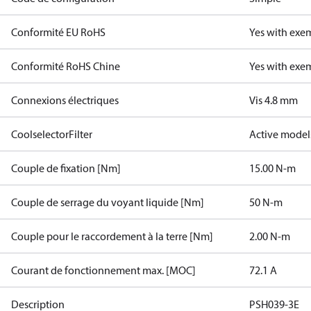
Conformité EU RoHS
Yes with exe
Conformité RoHS Chine
Yes with exe
Connexions électriques
Vis 4.8 mm
CoolselectorFilter
Active model
Couple de fixation [Nm]
15.00 N-m
Couple de serrage du voyant liquide [Nm]
50 N-m
Couple pour le raccordement à la terre [Nm]
2.00 N-m
Courant de fonctionnement max. [MOC]
72.1 A
Description
PSH039-3E