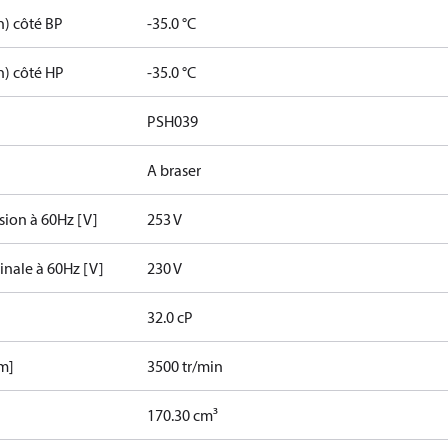
n) côté BP
-35.0 °C
n) côté HP
-35.0 °C
PSH039
A braser
sion à 60Hz [V]
253 V
inale à 60Hz [V]
230 V
32.0 cP
pm]
3500 tr/min
170.30 cm³