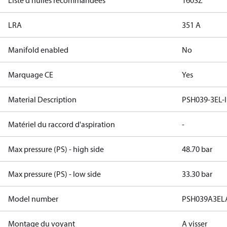
Liste d'huiles recommandées
160SZ
LRA
351 A
Manifold enabled
No
Marquage CE
Yes
Material Description
PSH039-3EL-
Matériel du raccord d'aspiration
-
Max pressure (PS) - high side
48.70 bar
Max pressure (PS) - low side
33.30 bar
Model number
PSH039A3EL
Montage du voyant
A visser