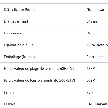
DG Indicator Profile
Not relevant
Diamètre [mm]
243 mm
Économiseur
Oui
Égalisation d'huile
1-3/4'' Rotol
Emballage (format)
Emballage in
Faible valeur de plage de tension à 60Hz [V]
187 V
Faible valeur de tension nominale à 60Hz [V]
208 V
Family
PSH
Fluides
R410A
R454B