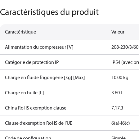
Caractéristiques du produit
Caractéristique
Valeur
Alimentation du compresseur [V]
208-230/3/60
Catégorie de protection IP
IP54 (avec pr
Charge en fluide frigorigène [kg] [Max]
10.00 kg
Charge en huile [L]
3.60 L
China RoHS exemption clause
7.1
7.3
Clause d’exemption RoHS de l’UE
6(a)-I
6(c)
Code de configuration
Simple