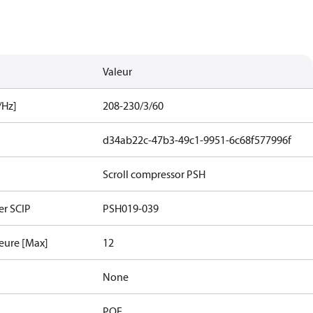
Valeur
/Hz]
208-230/3/60
d34ab22c-47b3-49c1-9951-6c68f577996f
Scroll compressor PSH
er SCIP
PSH019-039
eure [Max]
12
None
POE