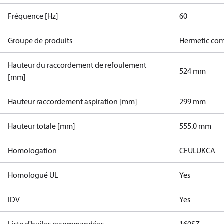
Fréquence [Hz]
60
Groupe de produits
Hermetic com
Hauteur du raccordement de refoulement
524 mm
[mm]
Hauteur raccordement aspiration [mm]
299 mm
Hauteur totale [mm]
555.0 mm
Homologation
CE
UL
UKCA
Homologué UL
Yes
IDV
Yes