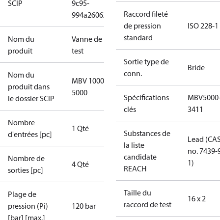
SCIP
9c95-
Raccord fileté
994a26062075
de pression
ISO 228-1
standard
Nom du
Vanne de
produit
test
Sortie type de
Bride
conn.
Nom du
MBV 1000-
produit dans
5000
Spécifications
MBV5000
le dossier SCIP
clés
3411
Nombre
1 Qté
Substances de
d'entrées [pc]
Lead (CA
la liste
no. 7439-
candidate
Nombre de
1)
4 Qté
REACH
sorties [pc]
Taille du
Plage de
16 x 2
raccord de test
pression (Pi)
120 bar
[bar] [max.]