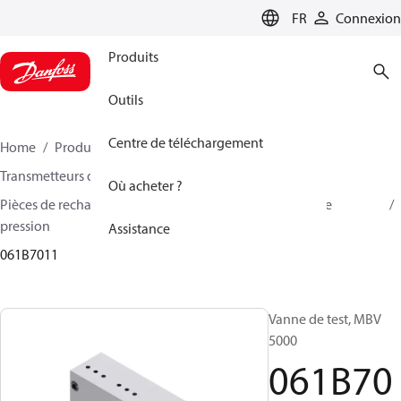
LANGUAGE
FR
Connexion
Produits
Outils
Centre de téléchargement
Home
Produits
Sensing solutions
Transmetteurs de pression et accessoires
Où acheter ?
Pièces de rechange et accessoires pour transmetteurs de
pression
Assistance
061B7011
Vanne de test, MBV
5000
061B70