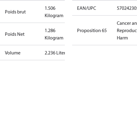
1.506
EAN/UPC
57024230
Poids brut
Kilogram
Cancer a
1.286
Proposition 65
Reproduc
Poids Net
Kilogram
Harm
Volume
2.236 Liter