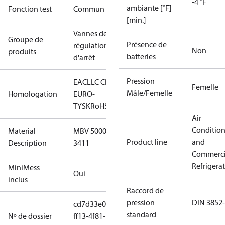
-4 °F
ambiante [°F]
Fonction test
Commun
[min.]
Vannes de
Groupe de
Présence de
régulation et
Non
produits
batteries
d'arrêt
Pression
EAC
LLC CDC
Femelle
Mâle/Femelle
Homologation
EURO-
TYSK
RoHS
Air
Conditio
Material
MBV 5000 -
Product line
and
Description
3411
Commerci
Refrigera
MiniMess
Oui
inclus
Raccord de
pression
DIN 3852
cd7d33e0-
standard
Nº de dossier
ff13-4f81-