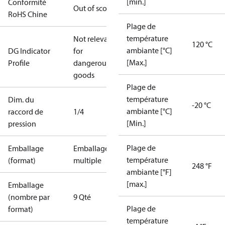
[min.]
Conformité
Out of scope
RoHS Chine
Plage de
température
Not relevant
120 °C
ambiante [°C]
DG Indicator
for
[Max.]
Profile
dangerous
goods
Plage de
température
Dim. du
-20 °C
ambiante [°C]
raccord de
1/4
[Min.]
pression
Plage de
Emballage
Emballage
température
(format)
multiple
248 °F
ambiante [°F]
[max.]
Emballage
(nombre par
9 Qté
Plage de
format)
température