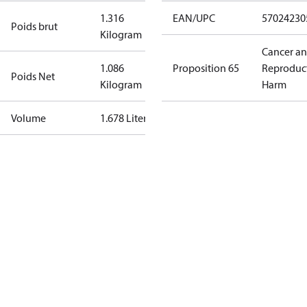
1.316
EAN/UPC
57024230
Poids brut
Kilogram
Cancer a
1.086
Proposition 65
Reproduc
Poids Net
Kilogram
Harm
Volume
1.678 Liter