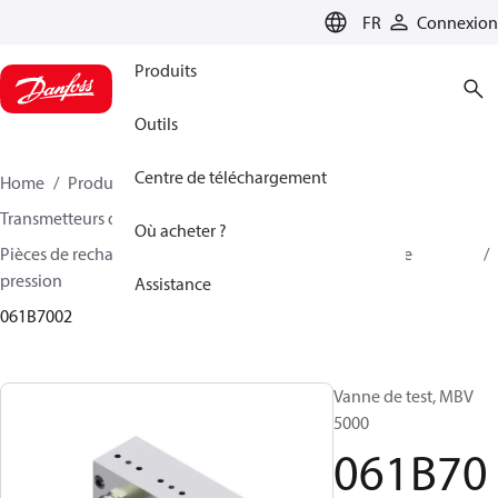
LANGUAGE
FR
Connexion
Produits
Outils
Centre de téléchargement
Home
Produits
Sensing solutions
Transmetteurs de pression et accessoires
Où acheter ?
Pièces de rechange et accessoires pour transmetteurs de
pression
Assistance
061B7002
Vanne de test, MBV
5000
061B70