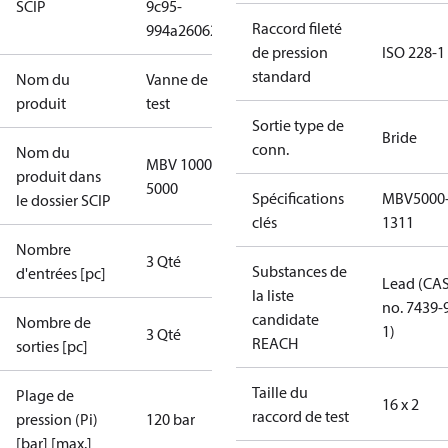
SCIP
9c95-
Raccord fileté
994a26062075
de pression
ISO 228-1
standard
Nom du
Vanne de
produit
test
Sortie type de
Bride
conn.
Nom du
MBV 1000-
produit dans
5000
Spécifications
MBV5000
le dossier SCIP
clés
1311
Nombre
3 Qté
Substances de
d'entrées [pc]
Lead (CA
la liste
no. 7439-
candidate
Nombre de
1)
3 Qté
REACH
sorties [pc]
Taille du
Plage de
16 x 2
raccord de test
pression (Pi)
120 bar
[bar] [max.]