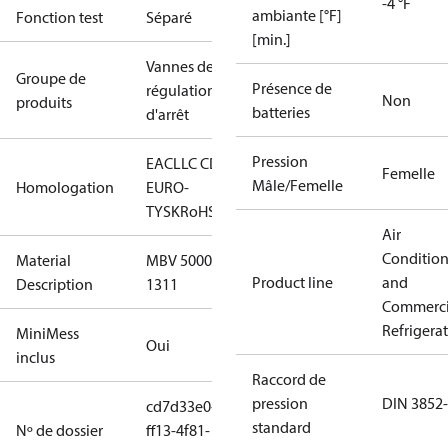
-4 °F
ambiante [°F]
Fonction test
Séparé
[min.]
Vannes de
Groupe de
Présence de
régulation et
Non
produits
batteries
d'arrêt
Pression
EAC
LLC CDC
Femelle
Mâle/Femelle
Homologation
EURO-
TYSK
RoHS
Air
Conditio
Material
MBV 5000 -
Product line
and
Description
1311
Commerci
Refrigera
MiniMess
Oui
inclus
Raccord de
pression
DIN 3852
cd7d33e0-
standard
Nº de dossier
ff13-4f81-