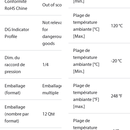
[min.]
Conformité
Out of scope
RoHS Chine
Plage de
température
Not relevant
120 °C
ambiante [°C]
DG Indicator
for
[Max.]
Profile
dangerous
goods
Plage de
température
Dim. du
-20 °C
ambiante [°C]
raccord de
1/4
[Min.]
pression
Plage de
Emballage
Emballage
température
(format)
multiple
248 °F
ambiante [°F]
[max.]
Emballage
(nombre par
12 Qté
Plage de
format)
température