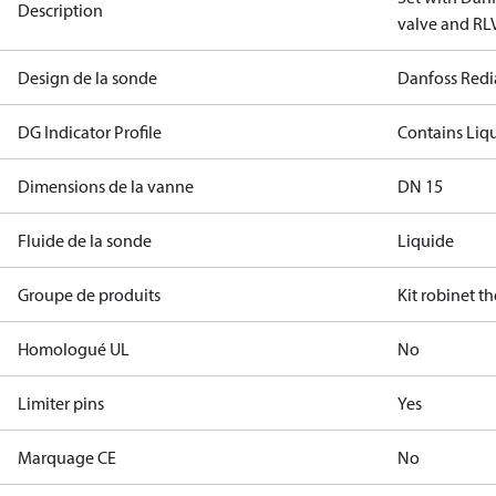
Description
valve and RLV
Design de la sonde
Danfoss Redi
DG Indicator Profile
Contains Liq
Dimensions de la vanne
DN 15
Fluide de la sonde
Liquide
Groupe de produits
Kit robinet t
Homologué UL
No
Limiter pins
Yes
Marquage CE
No