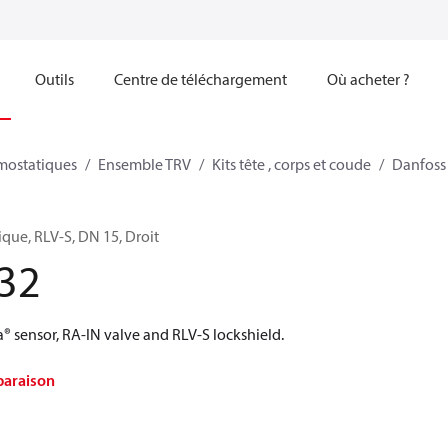
Outils
Centre de téléchargement
Où acheter ?
mostatiques
Ensemble TRV
Kits tête , corps et coude
Danfoss
ique, RLV-S, DN 15, Droit
32
® sensor, RA-IN valve and RLV-S lockshield.
paraison