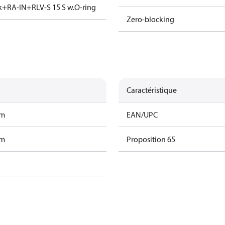
ck+RA-IN+RLV-S 15 S w.O-ring
Zero-blocking
Caractéristique
am
EAN/UPC
am
Proposition 65