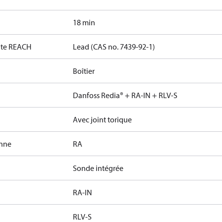
18 min
date REACH
Lead (CAS no. 7439-92-1)
Boîtier
Danfoss Redia® + RA-IN + RLV-S
Avec joint torique
anne
RA
Sonde intégrée
RA-IN
RLV-S