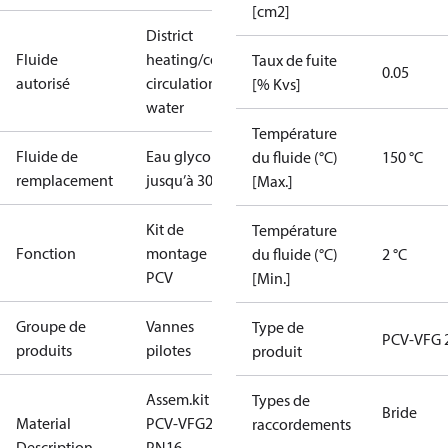
[cm2]
District
Fluide
heating/cooling
Taux de fuite
0.05
autorisé
circulation
[% Kvs]
water
Température
Fluide de
Eau glycolée
du fluide (°C)
150 °C
remplacement
jusqu’à 30%
[Max.]
Kit de
Température
Fonction
montage
du fluide (°C)
2 °C
PCV
[Min.]
Groupe de
Vannes
Type de
PCV-VFG 
produits
pilotes
produit
Assem.kit
Types de
Bride
Material
PCV-VFG21
raccordements
Description
PN16