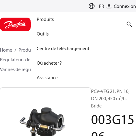
LANGUAGE
FR
Connexion
Produits
Outils
Centre de téléchargement
Home
Produits
Climate Solutions - chauffage
Régulateurs de pression et contrôleurs de débit
Où acheter ?
Vannes de régulation pilote
PCVD
003G1506
Assistance
PCV-VFG 21, PN 16,
DN 200, 450 m³/h,
Bride
003G15