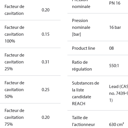
PN 16
Facteur de
nominale
0.20
cavitation
Pression
Facteur de
nominale
16 bar
cavitation
0.15
[bar]
100%
Product line
08
Facteur de
cavitation
0.31
Ratio de
550:1
25%
régulation
Facteur de
Substances de
Lead (CA
cavitation
0.25
la liste
no. 7439-
50%
candidate
1)
REACH
Facteur de
cavitation
0.20
Taille de
75%
l’actionneur
630 cm²