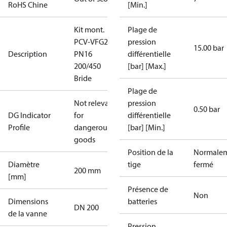
RoHS Chine
[Min.]
Kit mont.
Plage de
PCV-VFG21
pression
15.00 bar
Description
PN16
différentielle
200/450
[bar] [Max.]
Bride
Plage de
Not relevant
pression
0.50 bar
DG Indicator
for
différentielle
Profile
dangerous
[bar] [Min.]
goods
Position de la
Normale
Diamètre
tige
fermé
200 mm
[mm]
Présence de
Non
Dimensions
batteries
DN 200
de la vanne
Pression