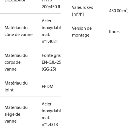
200/450 fl.
Valeurs kvs
450.00 m³
[m³/h]
Acier
Matériau du
inoxydable,
Version de
libres
cône de vanne
mat.
montage
n°1.4021
Matériau du
Fonte grise
corps de
EN-GJL-250
vanne
(GG-25)
Matériau du
EPDM
joint
Acier
Matériau du
inoxydable,
siège de
mat.
vanne
n°1.4313