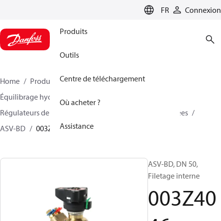
LANGUAGE
FR
Connexion
Produits
Outils
Centre de téléchargement
Home
Produits
Climate Solutions - chauffage
Équilibrage hydraulique et régulation
Où acheter ?
Régulateurs de pression différentielle
Vannes associées
Assistance
ASV-BD
003Z4046
ASV-BD, DN 50,
Filetage interne
003Z40