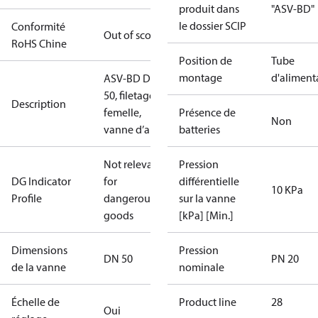
produit dans
"ASV-BD"
le dossier SCIP
Conformité
Out of scope
RoHS Chine
Position de
Tube
montage
d'aliment
ASV-BD DN
50, filetage
Description
femelle,
Présence de
Non
vanne d’arrêt
batteries
Not relevant
Pression
DG Indicator
for
différentielle
10 KPa
Profile
dangerous
sur la vanne
goods
[kPa] [Min.]
Dimensions
Pression
DN 50
PN 20
de la vanne
nominale
Échelle de
Product line
28
Oui