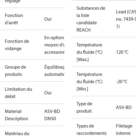
réglage
Substances de
Lead (CA
Fonction
la liste
Oui
no. 7439-
d’arrêt
candidate
1)
REACH
En option, au
Fonction de
moyen d’un
Température
vidange
accessoire
du fluide (°C)
120 °C
[Max.]
Groupe de
Équilibrage
produits
automatique
Température
du fluide (°C)
-20 °C
[Min.]
Limitation du
Oui
débit
Type de
ASV-BD
produit
Material
ASV-BD
Description
DN50
Types de
Filetage
raccordements
interne
Matériau du