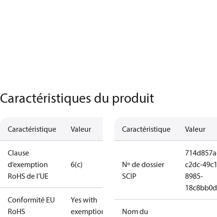
Caractéristiques du produit
Caractéristique
Valeur
Caractéristique
Valeur
Clause
714d857a
d’exemption
6(c)
Nº de dossier
c2dc-49c1
RoHS de l’UE
SCIP
8985-
18c8bb0d
Conformité EU
Yes with
RoHS
exemptions
Nom du