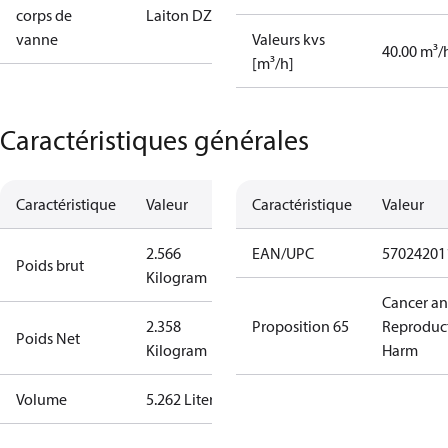
corps de
Laiton DZR
vanne
Valeurs kvs
40.00 m³/
[m³/h]
Caractéristiques générales
Caractéristique
Valeur
Caractéristique
Valeur
2.566
EAN/UPC
57024201
Poids brut
Kilogram
Cancer a
2.358
Proposition 65
Reproduc
Poids Net
Kilogram
Harm
Volume
5.262 Liter