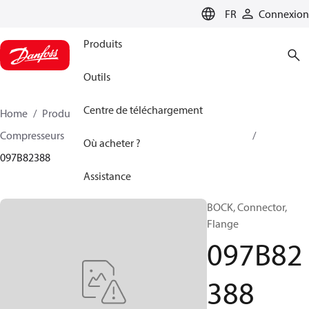
LANGUAGE
FR
Connexion
Produits
Outils
Centre de téléchargement
Home
Produits
Climate Solutions - chauffage
Compresseurs
Accessoire et pièves détachées BOCK
Où acheter ?
097B82388
Assistance
BOCK, Connector,
Flange
097B82
388