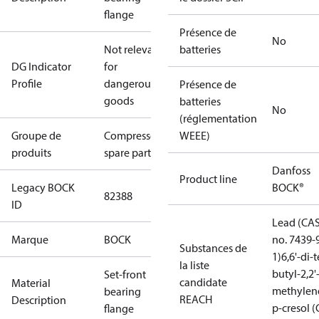
flange
Présence de
No
Not relevant
batteries
DG Indicator
for
Profile
dangerous
Présence de
goods
batteries
No
(réglementation
Groupe de
Compressors
WEEE)
produits
spare parts
Danfoss
Product line
Legacy BOCK
BOCK®
82388
ID
Lead (CA
Marque
BOCK
no. 7439-
Substances de
1)
6,6'-di-t
la liste
butyl-2,2'
Set-front
candidate
Material
methylen
bearing
REACH
Description
p-cresol 
flange