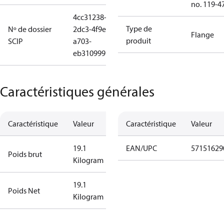
no. 119-4
4cc31238-
Type de
Nº de dossier
2dc3-4f9e-
Flange
produit
SCIP
a703-
eb310999b508
Caractéristiques générales
Caractéristique
Valeur
Caractéristique
Valeur
19.1
EAN/UPC
57151629
Poids brut
Kilogram
19.1
Poids Net
Kilogram