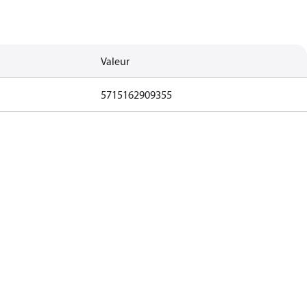
Valeur
5715162909355