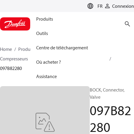
LANGUAGE
FR
Connexion
Produits
Outils
Centre de téléchargement
Home
Produits
Climate Solutions - chauffage
Compresseurs
Accessoire et pièves détachées BOCK
Où acheter ?
097B82280
Assistance
BOCK, Connector,
Valve
097B82
280