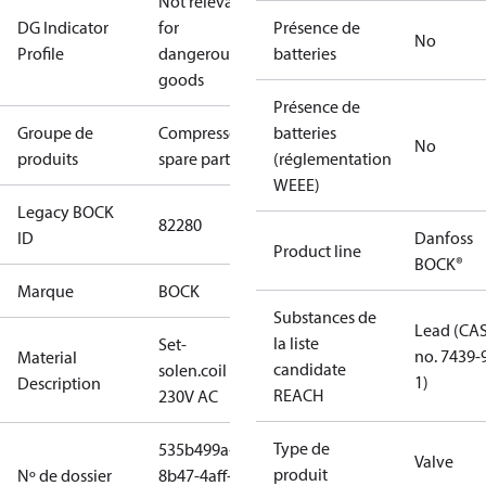
Not relevant
DG Indicator
for
Présence de
No
Profile
dangerous
batteries
goods
Présence de
Groupe de
Compressors
batteries
No
produits
spare parts
(réglementation
WEEE)
Legacy BOCK
82280
ID
Danfoss
Product line
BOCK®
Marque
BOCK
Substances de
Lead (CA
la liste
Set-
no. 7439-
Material
candidate
solen.coil
1)
Description
REACH
230V AC
Type de
535b499a-
Valve
produit
Nº de dossier
8b47-4aff-