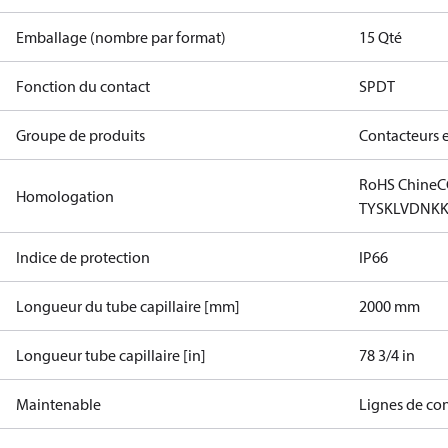
Emballage (nombre par format)
15 Qté
Fonction du contact
SPDT
Groupe de produits
Contacteurs 
RoHS Chine
C
Homologation
TYSK
LVD
NK
Indice de protection
IP66
Longueur du tube capillaire [mm]
2000 mm
Longueur tube capillaire [in]
78 3/4 in
Maintenable
Lignes de co