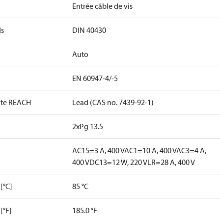
Entrée câble de vis
ds
DIN 40430
Auto
EN 60947-4/-5
date REACH
Lead (CAS no. 7439-92-1)
2xPg 13.5
AC15=3 A, 400 V
AC1=10 A, 400 V
AC3=4 A,
400 V
DC13=12 W, 220 V
LR=28 A, 400 V
[°C]
85 °C
[°F]
185.0 °F