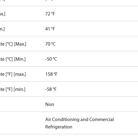
x.]
72 °F
n.]
41 °F
e [°C] [Max.]
70 °C
e [°C] [Min.]
-50 °C
e [°F] [max.]
158 °F
e [°F] [min.]
-58 °F
Non
Air Conditioning and Commercial
Refrigeration