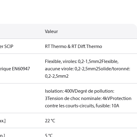
Valeur
er SCIP
RT Thermo & RT Diff. Thermo
Flexible, viroles: 0,2-1,5mm2
Flexible,
trique EN60947
aucune virole: 0,2-2,5mm2
Solide/toronné:
0,2-2,5mm2
Isolation: 400V
Degré de pollution:
3
Tension de choc nominale: 4kV
Protection
contre les courts-circuits, fusible: 10A
x.]
22 °C
n.]
5 °C