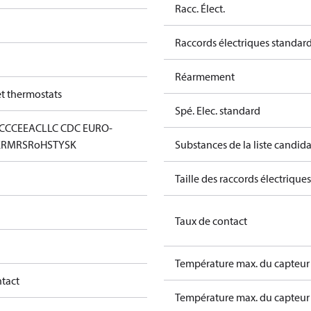
Racc. Élect.
Raccords électriques standar
Réarmement
et thermostats
Spé. Elec. standard
CC
CE
EAC
LLC CDC EURO-
K
RMRS
RoHS
TYSK
Substances de la liste candi
Taille des raccords électriques
Taux de contact
Température max. du capteur 
ntact
Température max. du capteur 